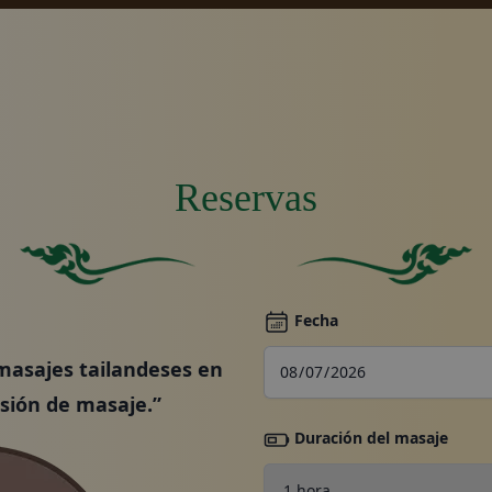
Reservas
Rese
Cuadrado verde sólido sin otros elementos o característi
Fondo verde sólido.
Fecha
Prom
to con
 masajes tailandeses en
esión de masaje.”
Duración del masaje
Galer