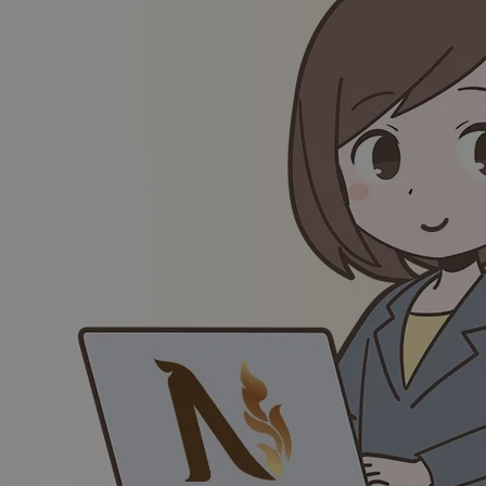
Noticias
Llámanos
Nuestra ubicación
Salón Centrum
ul. Zgoda 5 (metro Centrum)