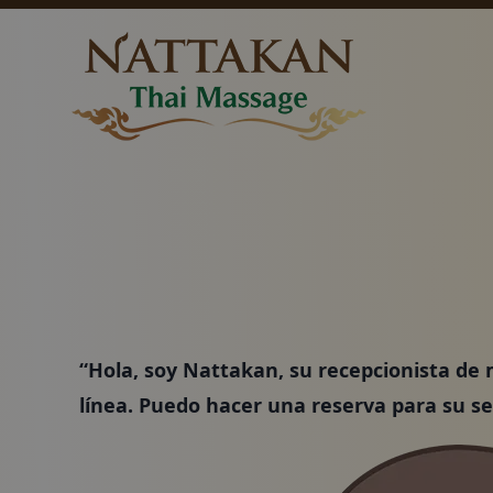
Precios
Póngase en contac
“Hola, soy Nattakan, su recepcionista de
línea. Puedo hacer una reserva para su s
Paquetes