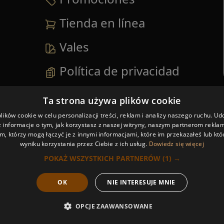
Tienda en línea
Vales
Política de privacidad
Ver todo el menú
→
Ta strona używa plików cookie
ików cookie w celu personalizacji treści, reklam i analizy naszego ruchu. U
 informacje o tym, jak korzystasz z naszej witryny, naszym partnerom rekl
m, którzy mogą łączyć je z innymi informacjami, które im przekazałeś lub któ
wyniku korzystania przez Ciebie z ich usług.
Dowiedz się więcej
POKAŻ WSZYSTKICH PARTNERÓW
(1) →
OK
NIE INTERESUJE MNIE
OPCJE ZAAWANSOWANE
Reserve
Llámanos
Oferta
Menú
ahora