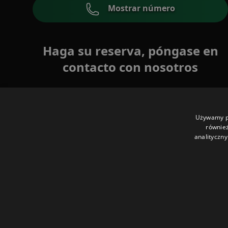
Mostrar número
Haga su reserva, póngase en
contacto con nosotros
Używamy pl
również
analityczny
© Nattakan Thai Massage.
2025