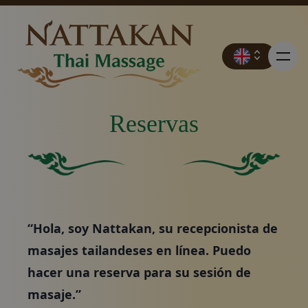
Reservas
Precios
Cuadrado verde sólido sin otros elementos o caracterí
Fondo verde sólido.
Reservas
“Hola, soy Nattakan, su recepcionista de
Póngase en contacto con
masajes tailandeses en línea. Puedo
hacer una reserva para su sesión de
Promociones
masaje.”