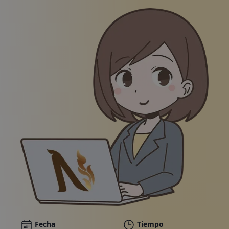
Paquetes
Galería
Noticias
Tienda en línea
Llámanos
Vales
Ilustración de una mujer sonriente con traje de nego
Fecha
Tiempo