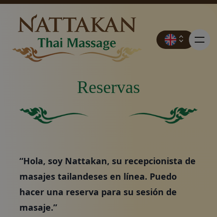
Reservas
Precios
Cuadrado verde sólido sin otros elementos o caracterí
Fondo verde sólido.
Reservas
“Hola, soy Nattakan, su recepcionista de
Póngase en contacto con
masajes tailandeses en línea. Puedo
hacer una reserva para su sesión de
Promociones
masaje.”