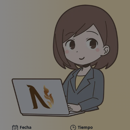
Paquetes
Galería
Noticias
Tienda en línea
Llámanos
Vales
Ilustración de una mujer sonriente con traje de nego
Fecha
Tiempo