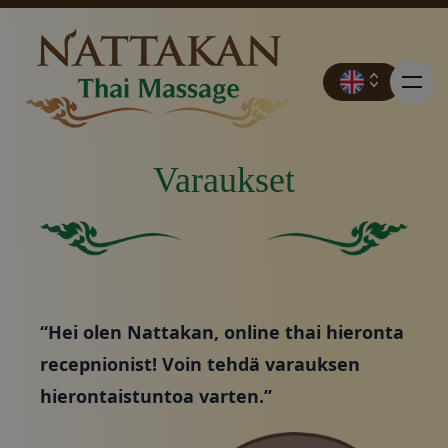
Varaukset
Hinnat
Kiinteä vihreä neliö, jossa ei ole muita elementtejä tai p
Tasainen vihreä tausta.
Varaukset
“Hei olen Nattakan, online thai hieronta
Ota yhteyttä
recepnionist! Voin tehdä varauksen
hierontaistuntoa varten.”
Kampanjat