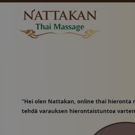
Hinnat
Ota yhteyttä
“Hei olen Nattakan, online thai hieronta 
tehdä varauksen hierontaistuntoa varten
Paketit