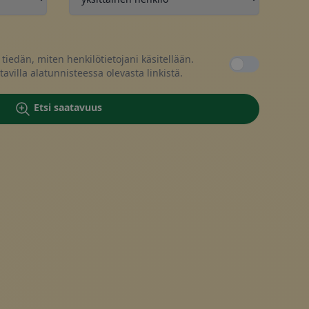
kokauppa
iedän, miten henkilötietojani käsitellään.
villa alatunnisteessa olevasta linkistä.
teet
Etsi saatavuus
araus, ota yhteyttä