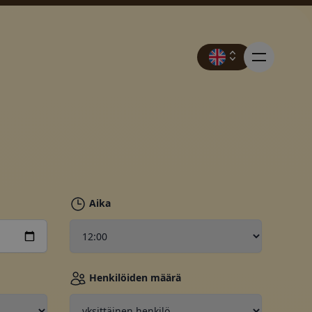
ukset
teitä.
Aika
anjat
Henkilöiden määrä
ria