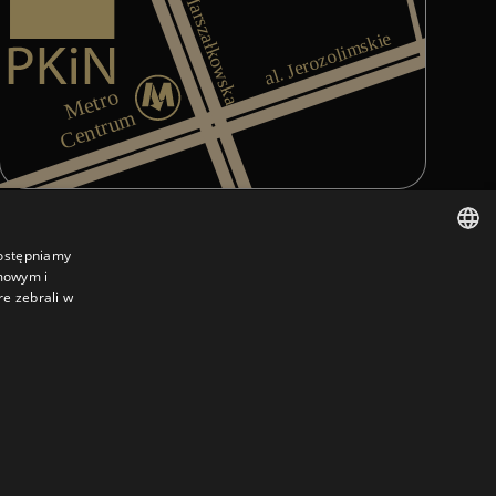
Varsovan keskustan kartta, jossa näkyy Nattakan Thai Mass
dostępniamy
amowym i
POLISH
re zebrali w
POLISH
ARABIC
GERMAN
FRENCH
RUSSIAN