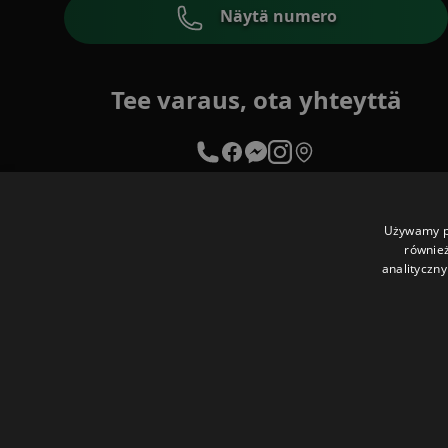
Näytä numero
Tee varaus, ota yhteyttä
Używamy pl
również
analityczny
© Nattakan Thai Massage.
2025
S