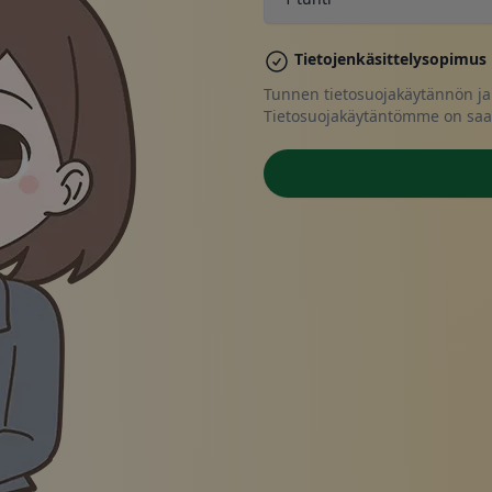
Verk
Tietojenkäsittelysopimus
Tunnen tietosuojakäytännön ja t
Tietosuojakäytäntömme on saata
Tosit
Tee v