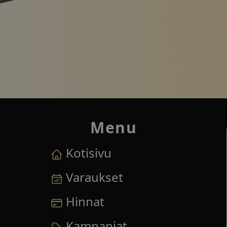
 kannettavan tietokoneen ääressä ja jossa on Nattakan Thai
Menu
Kotisivu
Varaukset
Hinnat
Kampanjat