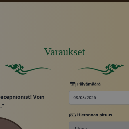
Varaukset
Vara
Kiinteä vihreä neliö, jossa ei ole muita elementtejä tai piir
Tasainen vihreä tausta.
Päivämäärä
Kamp
recepnionist! Voin
.”
Hieronnan pituus
Galle