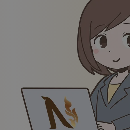
Uutiset
Soita meille
Sijaintimme
Salon Centrum
ul. Zgoda 5 (metro Centrum)