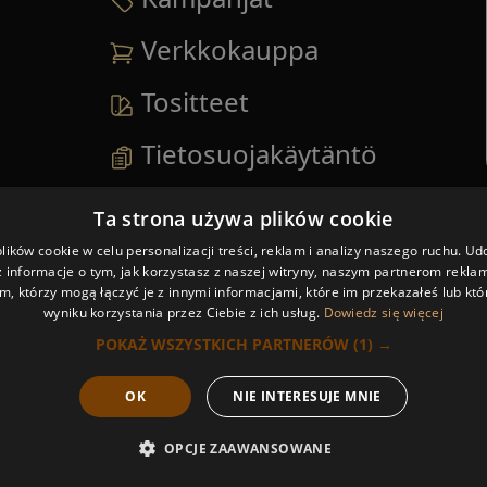
Verkkokauppa
Tositteet
Tietosuojakäytäntö
Katso kaikki valikko
→
Ta strona używa plików cookie
ików cookie w celu personalizacji treści, reklam i analizy naszego ruchu. U
 informacje o tym, jak korzystasz z naszej witryny, naszym partnerom rekl
m, którzy mogą łączyć je z innymi informacjami, które im przekazałeś lub któ
wyniku korzystania przez Ciebie z ich usług.
Dowiedz się więcej
POKAŻ WSZYSTKICH PARTNERÓW
(1) →
OK
NIE INTERESUJE MNIE
OPCJE ZAAWANSOWANE
oita meille
Varaa nyt
Tarjous
Valikko