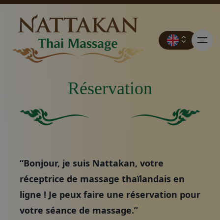
Réservation
Prix
Carré vert solide sans aucun autre élément ou caracté
Fond vert uni.
Réservation
“Bonjour, je suis Nattakan, votre
Contact
réceptrice de massage thaïlandais en
ligne ! Je peux faire une réservation pour
Promotions
votre séance de massage.”