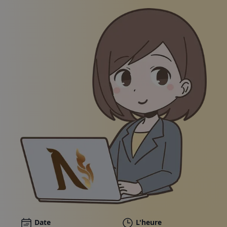
Emballages
Galerie
Actualités
Boutique en ligne
Appelez-nous
Chèques
Illustration d'une femme souriante en costume d'affai
Date
L'heure