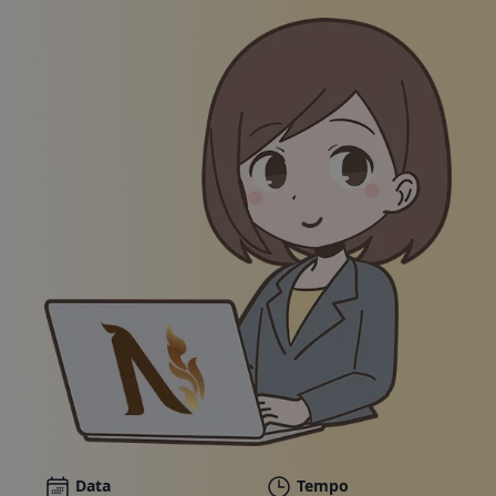
Pacchetti
Galleria
Notizie
Negozio online
Chiamateci
Buoni
Illustrazione di una donna sorridente in abito da lav
Data
Tempo