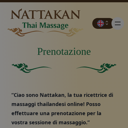
Prenotazione
Prezzi
Quadrato verde pieno senza altri elementi o caratteris
Sfondo verde pieno.
Prenotazione
“Ciao sono Nattakan, la tua ricettrice di
Contatto
massaggi thailandesi online! Posso
effettuare una prenotazione per la
Promozioni
vostra sessione di massaggio.”