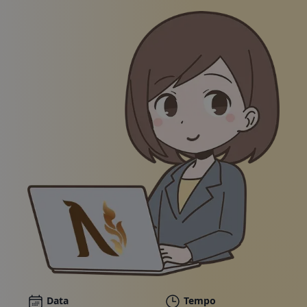
Pacchetti
Galleria
Notizie
Negozio online
Chiamateci
Buoni
Illustrazione di una donna sorridente in abito da lav
Data
Tempo