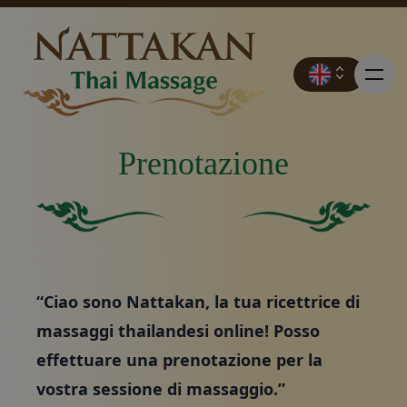
Prenotazione
Prezzi
Quadrato verde pieno senza altri elementi o caratteris
Sfondo verde pieno.
Prenotazione
“Ciao sono Nattakan, la tua ricettrice di
Contatto
massaggi thailandesi online! Posso
effettuare una prenotazione per la
Promozioni
vostra sessione di massaggio.”