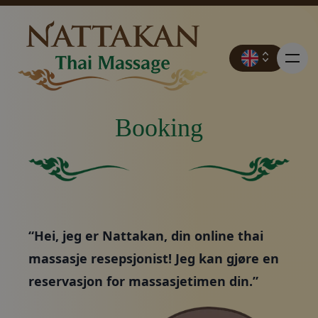
Booking
Priser
Grønn firkant uten andre elementer eller funksjoner.
Ensfarget grønn bakgru
Booking
“Hei, jeg er Nattakan, din online thai
Kontakt
massasje resepsjonist! Jeg kan gjøre en
reservasjon for massasjetimen din.”
Kampanjer