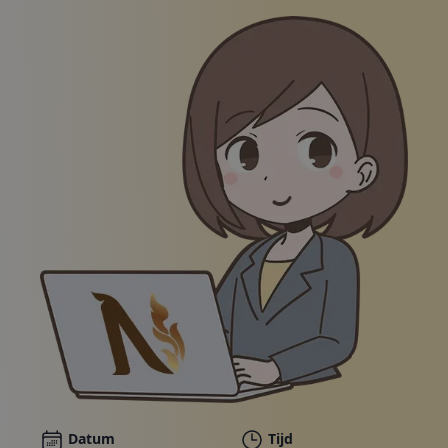
Pakketten
Galerij
Nieuws
Online winkel
Bel ons
Bonnen
Illustratie van een glimlachende vrouw in een zakelij
Datum
Tijd