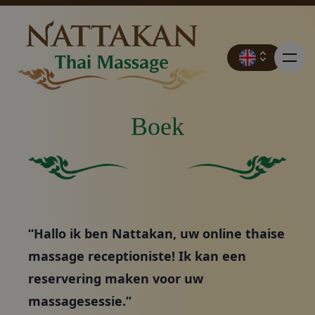
Boek
Prijzen
Stevig groen vierkant zonder andere elementen of k
Effen groene achtergron
Boek
“Hallo ik ben Nattakan, uw online thaise
Neem contact op met
massage receptioniste! Ik kan een
reservering maken voor uw
Promoties
massagesessie.”