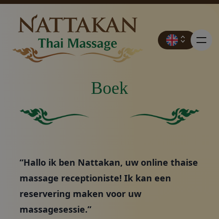
Boek
Prijzen
Stevig groen vierkant zonder andere elementen of k
Effen groene achtergron
Boek
“Hallo ik ben Nattakan, uw online thaise
Neem contact op met
massage receptioniste! Ik kan een
reservering maken voor uw
Promoties
massagesessie.”