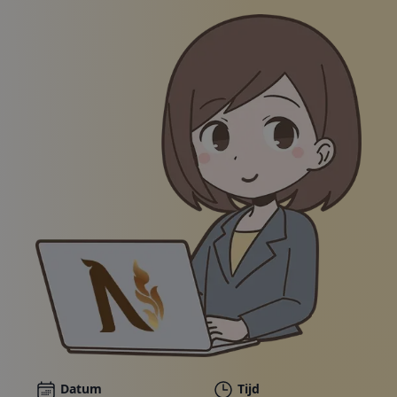
Pakketten
Galerij
Nieuws
Online winkel
Bel ons
Bonnen
Illustratie van een glimlachende vrouw in een zakelij
Datum
Tijd