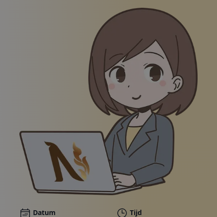
Pakketten
Galerij
Nieuws
Online winkel
Bel ons
Bonnen
Illustratie van een glimlachende vrouw in een zakelij
Datum
Tijd