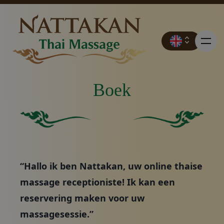
Boek
Prijzen
Stevig groen vierkant zonder andere elementen of k
Effen groene achtergron
Boek
“Hallo ik ben Nattakan, uw online thaise
Neem contact op met
massage receptioniste! Ik kan een
reservering maken voor uw
Promoties
massagesessie.”