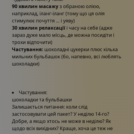
90 хвилин масажу
з обраною олією,
наприклад, іланг-іланг (тому що ця олія
стимулює почуття ... і уяву)
30 хвилин релаксації
і часу на себе (адже
зараз дуже мало місць, де можна посидіти і
трохи відпочити)
Забронюйте, зв'яжіться з нами
Частування:
шоколадні цукерки плюс кілька
мильних бульбашок (бо, напевно, всі люблять
шоколадки)
Частування:
шоколадки та бульбашки
Залишається питання: коли слід
застосовувати цей пакет? У неділю 14-го?
Добре, а якщо хтось не може в неділю? Як
щодо всіх вихідних? Краще, хоча це теж не