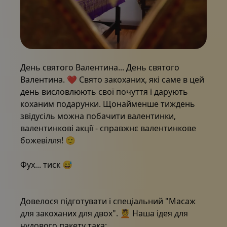
Пакети
Галерея
Затишний і привабливий масажний кабінет, що прог
День святого Валентина... День святого
Валентина. ❤️️ Свято закоханих, які саме в цей
Новини
день висловлюють свої почуття і дарують
коханим подарунки. Щонайменше тиждень
звідусіль можна побачити валентинки,
Інтернет-магазин
валентинкові акції - справжнє валентинкове
божевілля! 🙂
Дзвоніть нам.
Фух... тиск 😅
Ваучери
Довелося підготувати і спеціальний "Масаж
для закоханих для двох". 💆 Наша ідея для
чудового пакету така: