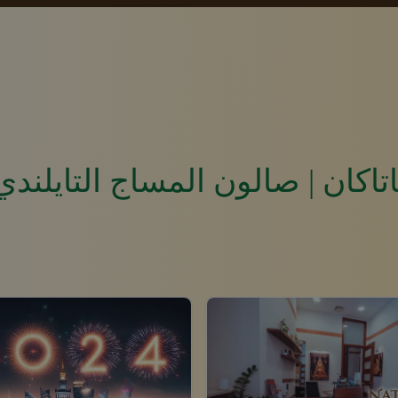
ناتاكان | صالون المساج التايلند
الحجز
العروض الت
معرض الص