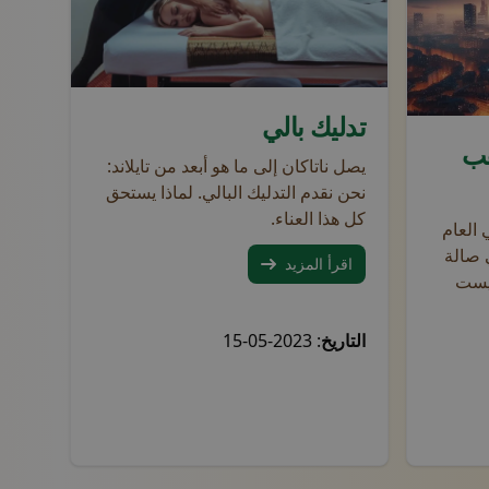
وني
ت مزروعة في أصص وأرفف عائمة مع عناصر زينة وكرسي وأعمال فنية على
يتلقى زبونان جلسات تدليك مريحة على يد معالجين محترفين
، حيث ينضم المشاركون من جميع الأعمار إلى المرح. يصطف المتفرجون و
تدليك بالي
20 فوق ناطحات السحاب الحديثة وشارع مضاء جيداً.
هب
يصل ناتاكان إلى ما هو أبعد من تايلاند:
نحن نقدم التدليك البالي. لماذا يستحق
كل هذا العناء.
العام
 صالة
اقرأ المزيد
ليست
 بالحجز، اتصل بنا
التاريخ
: 2023-05-15