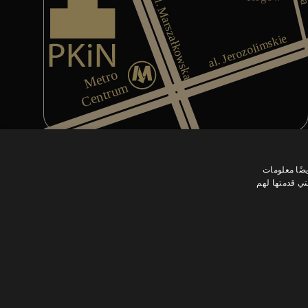
ريطة لوسط وارسو تُظهر موقع صالون ناتاكان تاي ماساج التايلاندي س
ضًا معلومات
تي قدمتها لهم