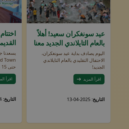
الأخبار
تتميز منطقة
مجموعة كبيرة من الأشخاص يرشون الماء بحماس ويلعبون في الن
اختتام
عيد سونغكران سعيد! أهلاً
اتصل بنا
القديم
بالعام التايلاندي الجديد معنا
يسعدنا ج
اليوم يصادف بداية عيد سونغكران،
الاحتفال التقليدي بالعام التايلاندي
حتى 15 سبتمبر 2024.
الجديد!
اقرأ الم
اقرأ المزيد
موقعنا
صالون سنتروم
التاريخ
: 2024-09-12
التاريخ
: 2025-04-13
ul. Zgoda 5 (مترو سنتروم)