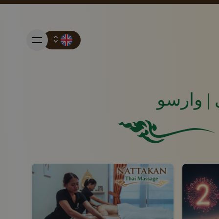
ي | وارسو
مربع أخضر خالص بدون عناصر أو ميزات أخرى.
رويجية
ور