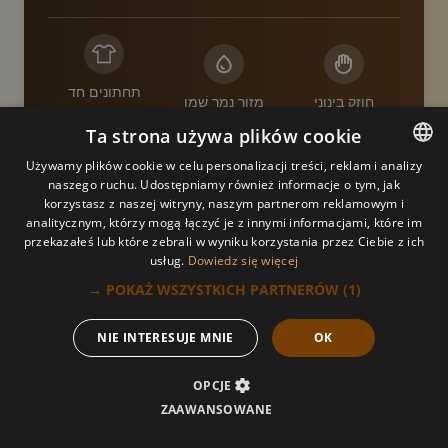
תחתונים חד
חוזק בינוני
מזור נמר שֶׁמֶן
פעמיים
Ta strona używa plików cookie
משלב את התכונות המרגיעות של השמן עם טכניקות עיסוי
Używamy plików cookie w celu personalizacji treści, reklam i analizy
תאילנדי לחוויה מרגיעה יותר. השמן מסייע בתנועות החלקה
naszego ruchu. Udostępniamy również informacje o tym, jak
POLISH
על הגוף, מעניק אפקט מרגיע וטיפולי, מקל על מתח שרירים
korzystasz z naszej witryny, naszym partnerom reklamowym i
ומשפר את הלחות העור והחלקות.
analitycznym, którzy mogą łączyć je z innymi informacjami, które im
POLISH
przekazałeś lub które zebrali w wyniku korzystania przez Ciebie z ich
usług.
Dowiedz się więcej
ARABIC
POKAŻ WSZYSTKICH PARTNERÓW
(1) →
GERMAN
NIE INTERESUJE MNIE
OK
FRENCH
RUSSIAN
OPCJE
ZAAWANSOWANE
התקשר
להזמין
UKRAINIAN
הַצָעָה
תַפרִיט
אלינו
עכשיו