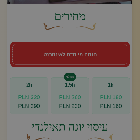
image.title.yoga
מחירים
עיצוב סווש דקורטיבי זהוב עם עלה קטן בקצהו.
פריחה דקורטיבית מעוקלת חומה
הנחה מיוחדת לאינטרנט
פּוֹפּוּלָרִי
2h
1,5h
1h
320 PLN
260 PLN
180 PLN
290 PLN
230 PLN
160 PLN
עיסוי יוגה תאילנדי