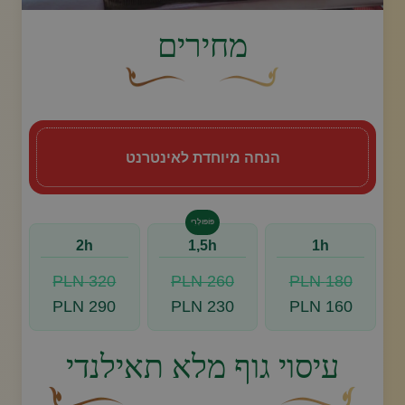
image.title.thai
מחירים
עיצוב סווש דקורטיבי זהוב עם עלה קטן בקצהו.
פריחה דקורטיבית מעוקלת חומה
הנחה מיוחדת לאינטרנט
פּוֹפּוּלָרִי
2h
1,5h
1h
320 PLN
260 PLN
180 PLN
290 PLN
230 PLN
160 PLN
עיסוי גוף מלא תאילנדי