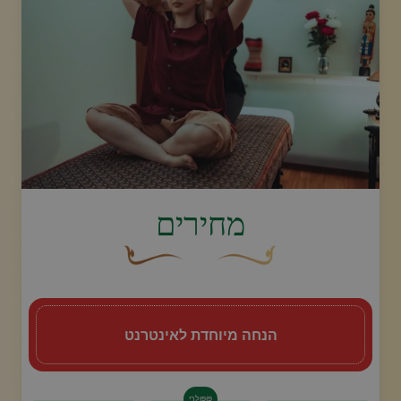
image.title.back
מחירים
עיצוב סווש דקורטיבי זהוב עם עלה קטן בקצהו.
פריחה דקורטיבית מעוקלת חומה
הנחה מיוחדת לאינטרנט
פּוֹפּוּלָרִי