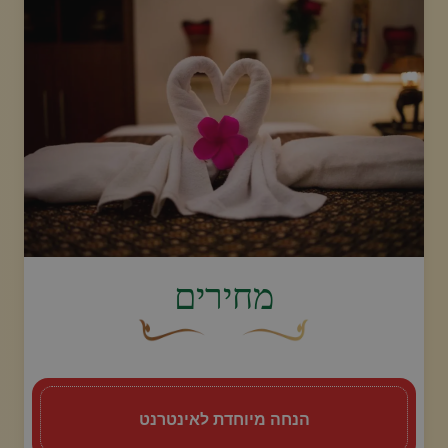
חבילות
גלריה
חֲדָשׁוֹת
חנות מקוונת
image.title.scrub
מחירים
התקשר אלינו
עיצוב סווש דקורטיבי זהוב עם עלה קטן בקצהו.
פריחה דקורטיבית מעוקלת חומה
שוברים
הנחה מיוחדת לאינטרנט