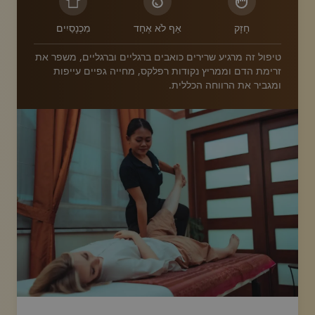
חָזָק
אַף לֹא אֶחָד
מִכְנָסַיִים
טיפול זה מרגיע שרירים כואבים ברגליים וברגליים, משפר את
זרימת הדם וממריץ נקודות רפלקס, מחייה גפיים עייפות
ומגביר את הרווחה הכללית.
image.title.feet