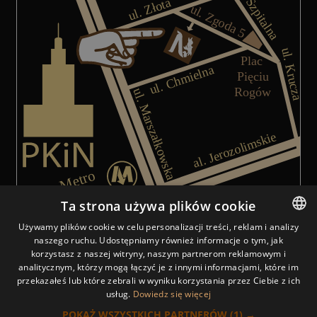
Ta strona używa plików cookie
Używamy plików cookie w celu personalizacji treści, reklam i analizy
naszego ruchu. Udostępniamy również informacje o tym, jak
POLISH
Mapa do centro de Varsóvia, mostrando a localização 
korzystasz z naszej witryny, naszym partnerom reklamowym i
analitycznym, którzy mogą łączyć je z innymi informacjami, które im
POLISH
przekazałeś lub które zebrali w wyniku korzystania przez Ciebie z ich
usług.
Dowiedz się więcej
ARABIC
POKAŻ WSZYSTKICH PARTNERÓW
(1) →