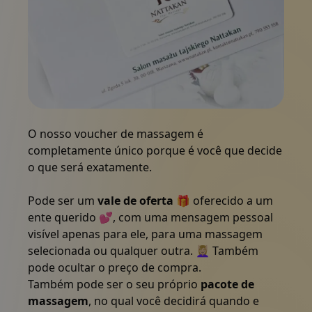
Pacotes
Galeria
Imagem que mostra uma brochura e um cartão de visit
Notícias
O nosso voucher de massagem é
completamente único porque é você que decide
Loja online
o que será exatamente.
Pode ser um
vale de oferta
🎁 oferecido a um
Contactar-nos
ente querido 💕, com uma mensagem pessoal
visível apenas para ele, para uma massagem
selecionada ou qualquer outra. 💆🏼‍♀️ Também
Cupões
pode ocultar o preço de compra.
Também pode ser o seu próprio
pacote de
massagem
, no qual você decidirá quando e