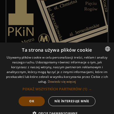
Ta strona używa plików cookie
Używamy plików cookie w celu personalizacji treści, reklam i analizy
naszego ruchu. Udostępniamy również informacje o tym, jak
POLISH
Nattakan Thai Massage Centrum salonunun yerini göste
korzystasz z naszej witryny, naszym partnerom reklamowym i
analitycznym, którzy mogą łączyć je z innymi informacjami, które im
POLISH
przekazałeś lub które zebrali w wyniku korzystania przez Ciebie z ich
usług.
Dowiedz się więcej
ARABIC
POKAŻ WSZYSTKICH PARTNERÓW
(1) →
GERMAN
© Nattakan Thai Massage.
2025
OK
NIE INTERESUJE MNIE
FRENCH
RUSSIAN
Şimdi
OPCJE ZAAWANSOWANE