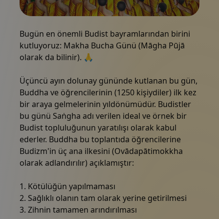
Paketler
Buda'yı meditasyon halinde, sarı cübbeli keşişlerle çe
Bugün en önemli Budist bayramlarından birini
kutluyoruz: Makha Bucha Günü (Māgha Pūjā
Galeri
olarak da bilinir). 🙏
Üçüncü ayın dolunay gününde kutlanan bu gün,
Haberler
Buddha ve öğrencilerinin (1250 kişiydiler) ilk kez
bir araya gelmelerinin yıldönümüdür. Budistler
bu günü Saṅgha adı verilen ideal ve örnek bir
Online mağaza
Budist topluluğunun yaratılışı olarak kabul
ederler. Buddha bu toplantıda öğrencilerine
Bizi arayın
Budizm'in üç ana ilkesini (Ovādapātimokkha
olarak adlandırılır) açıklamıştır:
Kuponlar
1. Kötülüğün yapılmaması
2. Sağlıklı olanın tam olarak yerine getirilmesi
3. Zihnin tamamen arındırılması