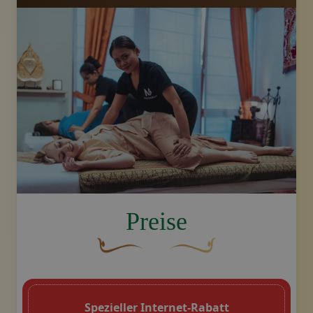
image.title.thai
Preise
Eine geschwungene, braune Zierschnörke
Dekoratives goldenes Swoo
Spezieller Internet-Rabatt