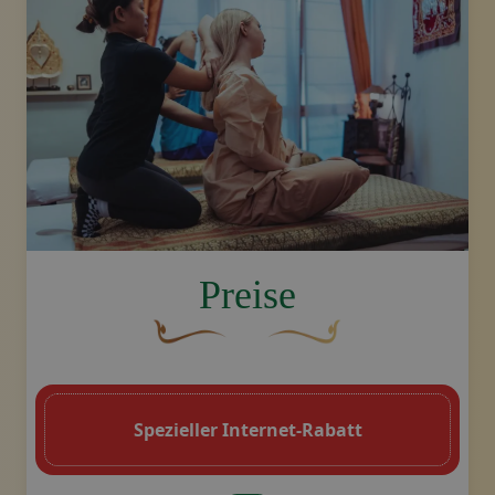
image.title.arm
Preise
Eine geschwungene, braune Zierschnörke
Dekoratives goldenes Swoo
Spezieller Internet-Rabatt