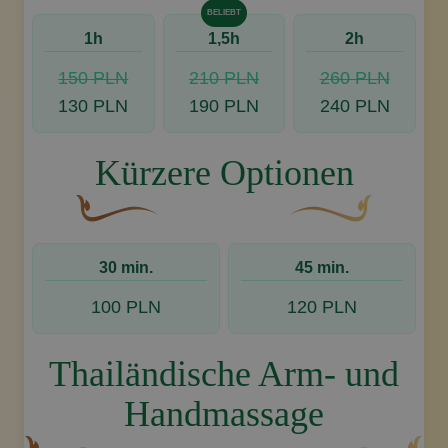
BELIEBT
1h
1,5h
2h
150 PLN
210 PLN
260 PLN
130 PLN
190 PLN
240 PLN
Kürzere Optionen
Eine geschwungene, braune Zierschnörkel mit ei
Dekoratives goldenes
30 min.
45 min.
100 PLN
120 PLN
Thailändische Arm- und
Handmassage