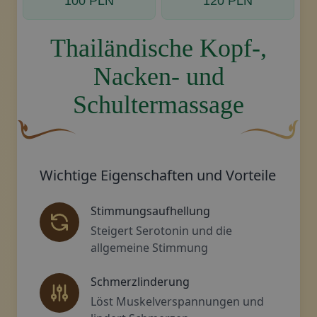
100 PLN
120 PLN
Thailändische Kopf-,
Nacken- und
Schultermassage
Eine geschwungene, braune Zierschnörkel mit einer bla
Dekoratives g
Wichtige Eigenschaften und Vorteile
Stimmungsaufhellung
Steigert Serotonin und die
allgemeine Stimmung
Schmerzlinderung
Löst Muskelverspannungen und