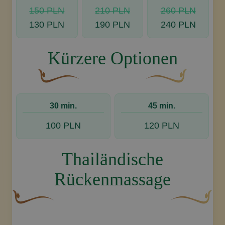
150 PLN
210 PLN
260 PLN
130 PLN
190 PLN
240 PLN
Kürzere Optionen
Eine geschwungene, braune Zierschnörkel mit ei
Dekoratives goldenes
30 min.
45 min.
100 PLN
120 PLN
Thailändische
Rückenmassage
Eine geschwungene, braune Zierschnörkel mit einer bla
Dekoratives g