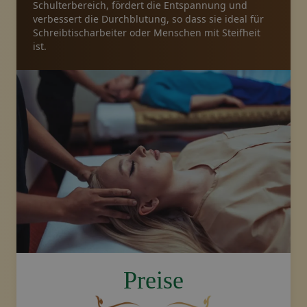
Schulterbereich, fördert die Entspannung und
verbessert die Durchblutung, so dass sie ideal für
Pakete
Schreibtischarbeiter oder Menschen mit Steifheit
ist.
Galerie
Nachrichten
Online-Geschäft
Rufen Sie uns an
Gutscheine
image.title.head
Preise