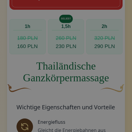
BELIEBT
1h
1,5h
2h
180 PLN
260 PLN
320 PLN
160 PLN
230 PLN
290 PLN
Thailändische
Ganzkörpermassage
Eine geschwungene, braune Zierschnörkel mit einer bla
Dekoratives g
Wichtige Eigenschaften und Vorteile
Energiefluss
Gleicht die Energiebahnen aus