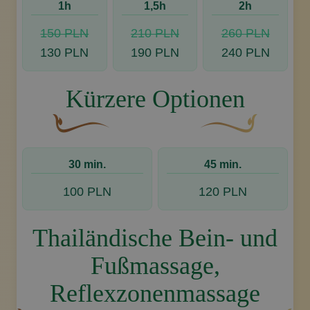
1h
1,5h
2h
150 PLN
210 PLN
260 PLN
130 PLN
190 PLN
240 PLN
Kürzere Optionen
Eine geschwungene, braune Zierschnörkel mit ei
Dekoratives goldenes
30 min.
45 min.
100 PLN
120 PLN
Thailändische Bein- und
Fußmassage,
Reflexzonenmassage