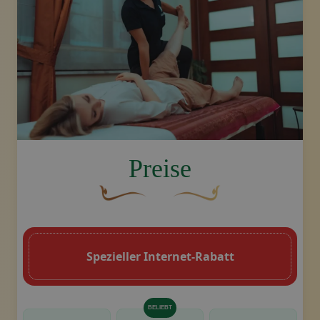
image.title.feet
Preise
Eine geschwungene, braune Zierschnörke
Dekoratives goldenes Swoo
Spezieller Internet-Rabatt
BELIEBT