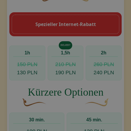
Eine geschwungene, braune Zierschnörke
Dekoratives goldenes Swoo
Spezieller Internet-Rabatt
Reservieren, Kontakt aufnehmen
BELIEBT
1h
1,5h
2h
150 PLN
210 PLN
260 PLN
130 PLN
190 PLN
240 PLN
Kürzere Optionen
Eine geschwungene, braune Zierschnörkel mit ei
Dekoratives goldenes
30 min.
45 min.