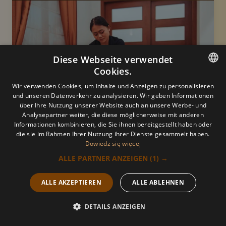
Diese Webseite verwendet
Cookies.
POLISH
Wir verwenden Cookies, um Inhalte und Anzeigen zu personalisieren
und unseren Datenverkehr zu analysieren. Wir geben Informationen
POLISH
über Ihre Nutzung unserer Website auch an unsere Werbe- und
Analysepartner weiter, die diese möglicherweise mit anderen
ARABIC
Informationen kombinieren, die Sie ihnen bereitgestellt haben oder
die sie im Rahmen Ihrer Nutzung ihrer Dienste gesammelt haben.
image.title.thaioil
GERMAN
Dowiedz się więcej
Preise
ALLE PARTNER ANZEIGEN
(1) →
FRENCH
RUSSIAN
ALLE AKZEPTIEREN
ALLE ABLEHNEN
Eine geschwungene, braune Zierschnörke
Dekoratives goldenes Swoo
UKRAINIAN
DETAILS ANZEIGEN
Rufen Sie
Jetzt
Angebot
Menü
Spezieller Internet-Rabatt
uns an
buchen
CHINESE (SIMPLIFIED)