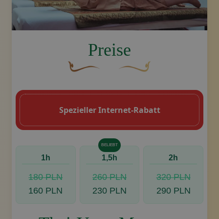
image.title.yoga
Preise
Eine geschwungene, braune Zierschnörke
Dekoratives goldenes Swoo
Spezieller Internet-Rabatt
BELIEBT
1h
1,5h
2h
180 PLN
260 PLN
320 PLN
160 PLN
230 PLN
290 PLN