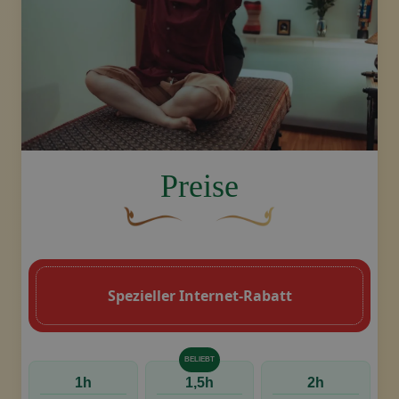
image.title.back
Preise
Eine geschwungene, braune Zierschnörke
Dekoratives goldenes Swoo
Spezieller Internet-Rabatt
BELIEBT
1h
1,5h
2h