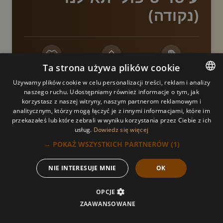
(נקודה)
Ta strona używa plików cookie
חָזָק
מזור נמר
אָחִיד
Używamy plików cookie w celu personalizacji treści, reklam i analizy
naszego ruchu. Udostępniamy również informacje o tym, jak
POLISH
מתמקד באזורים ספציפיים של אי נוחות או כאב, תוך שימוש
korzystasz z naszej witryny, naszym partnerom reklamowym i
בלחץ ממוקד וטיפול נקודתי כדי לשחרר חסימות ולקדם
analitycznym, którzy mogą łączyć je z innymi informacjami, które im
POLISH
ריפוי. זה אידיאלי לטיפול בכאב כרוני, קשרי שרירים ושיפור
przekazałeś lub które zebrali w wyniku korzystania przez Ciebie z ich
טווח התנועה. עיסוי זה יכול לסייע באופן משמעותי בהחלמה
usług.
Dowiedz się więcej
ARABIC
וטיפול בכאב.
POKAŻ WSZYSTKICH PARTNERÓW
(1) →
GERMAN
NIE INTERESUJE MNIE
OK
FRENCH
RUSSIAN
OPCJE
ZAAWANSOWANE
התקשר
להזמין
UKRAINIAN
הַצָעָה
תַפרִיט
אלינו
עכשיו