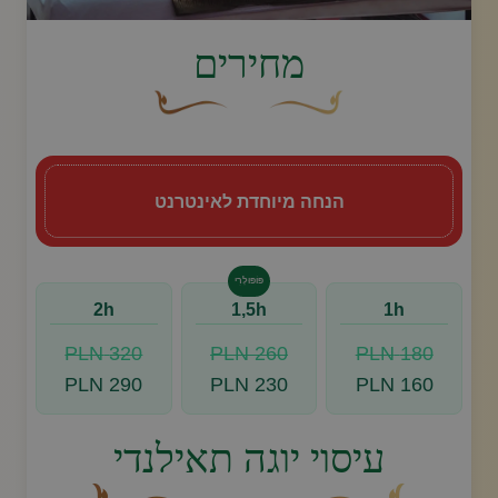
image.title.yoga
מחירים
עיצוב סווש דקורטיבי זהוב עם עלה קטן בקצהו.
פריחה דקורטיבית מעוקלת חומה
הנחה מיוחדת לאינטרנט
פּוֹפּוּלָרִי
2h
1,5h
1h
320 PLN
260 PLN
180 PLN
290 PLN
230 PLN
160 PLN
עיסוי יוגה תאילנדי