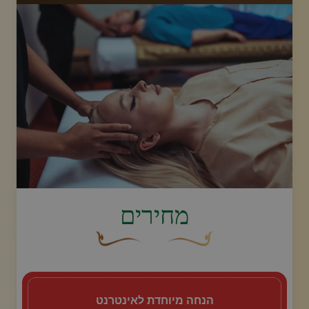
חבילות
גלריה
חֲדָשׁוֹת
חנות מקוונת
image.title.head
מחירים
התקשר אלינו
עיצוב סווש דקורטיבי זהוב עם עלה קטן בקצהו.
פריחה דקורטיבית מעוקלת חומה
שוברים
הנחה מיוחדת לאינטרנט