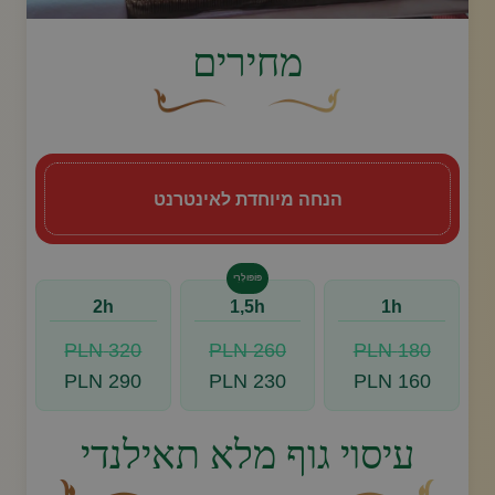
image.title.thai
מחירים
עיצוב סווש דקורטיבי זהוב עם עלה קטן בקצהו.
פריחה דקורטיבית מעוקלת חומה
הנחה מיוחדת לאינטרנט
פּוֹפּוּלָרִי
2h
1,5h
1h
320 PLN
260 PLN
180 PLN
290 PLN
230 PLN
160 PLN
עיסוי גוף מלא תאילנדי