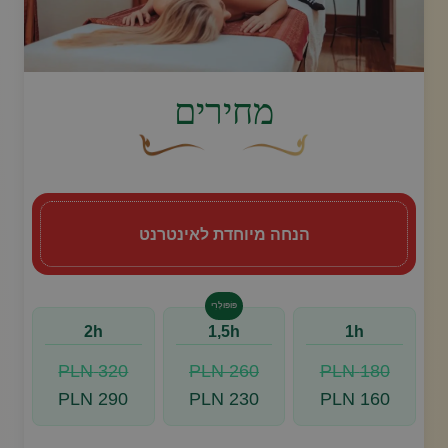
image.title.thaioil
מחירים
עיצוב סווש דקורטיבי זהוב עם עלה קטן בקצהו.
פריחה דקורטיבית מעוקלת חומה
הנחה מיוחדת לאינטרנט
פּוֹפּוּלָרִי
2h
1,5h
1h
320 PLN
260 PLN
180 PLN
290 PLN
230 PLN
160 PLN