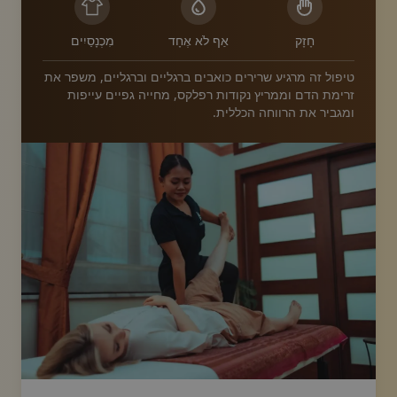
חָזָק
אַף לֹא אֶחָד
מִכְנָסַיִים
טיפול זה מרגיע שרירים כואבים ברגליים וברגליים, משפר את
זרימת הדם וממריץ נקודות רפלקס, מחייה גפיים עייפות
ומגביר את הרווחה הכללית.
image.title.feet