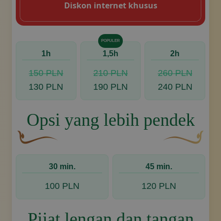
Diskon internet khusus
POPULER
1h
1,5h
2h
150 PLN
210 PLN
260 PLN
130 PLN
190 PLN
240 PLN
Opsi yang lebih pendek
Hiasan dekoratif berwarna cokelat yang melengkung d
Desain swoosh 
30 min.
45 min.
100 PLN
120 PLN
Pijat lengan dan tangan