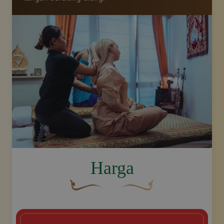
image.title.arm
Harga
Hiasan dekoratif berwarna cokelat yang
Desain swoosh emas dekora