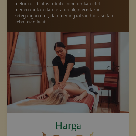
meluncur di atas tubuh, memberikan efek
menenangkan dan terapeutik, meredakan
Paket
ketegangan otot, dan meningkatkan hidrasi dan
kehalusan kulit.
Galeri
Berita
Toko online
Hubungi kami
Voucher
image.title.thaioil
Harga