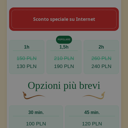
Un fiocco decorativo curvo, di colore ma
Disegno decorativo dello sw
Sconto speciale su Internet
POPOLARE
1h
1,5h
2h
150 PLN
210 PLN
260 PLN
130 PLN
190 PLN
240 PLN
Opzioni più brevi
Un fiocco decorativo curvo, di colore marrone, c
Disegno decorativo de
30 min.
45 min.
100 PLN
120 PLN