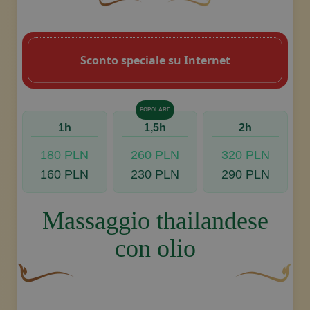
Un fiocco decorativo curvo, di colore ma
Disegno decorativo dello sw
Sconto speciale su Internet
Prenota, contattaci
POPOLARE
1h
1,5h
2h
180 PLN
260 PLN
320 PLN
160 PLN
230 PLN
290 PLN
Massaggio thailandese
con olio
Un fiocco decorativo curvo, di colore marrone, con una 
Disegno decora