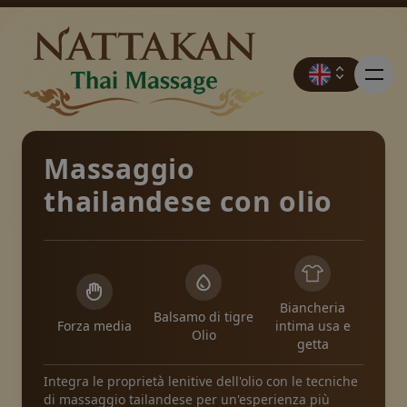
Massaggio
thailandese con olio
Prezzi
Prenotazione
Biancheria
Balsamo di tigre
Contatto
Forza media
intima usa e
Olio
getta
Integra le proprietà lenitive dell'olio con le tecniche
Promozioni
di massaggio tailandese per un'esperienza più