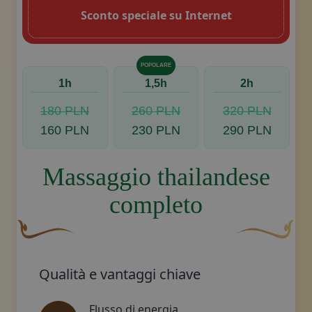
Sconto speciale su Internet
POPOLARE
1h
1,5h
2h
180 PLN
260 PLN
320 PLN
160 PLN
230 PLN
290 PLN
Massaggio thailandese
completo
Un fiocco decorativo curvo, di colore marrone, con una 
Disegno decora
Qualità e vantaggi chiave
Flusso di energia