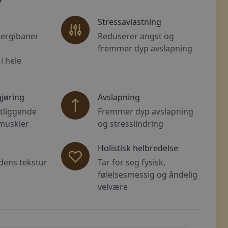
Stressavlastning
nergibaner
Reduserer angst og
fremmer dyp avslapning
i hele
jøring
Avslapning
tliggende
Fremmer dyp avslapning
 muskler
og stresslindring
Holistisk helbredelse
dens tekstur
Tar for seg fysisk,
følelsesmessig og åndelig
velvære