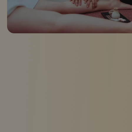
Nyheter
image.title.oil
Ring oss
Vår beliggenhet
Salon Centrum
ul. Zgoda 5 (metro Centrum)