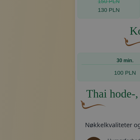
150 PLN
130 PLN
Ko
En bue
30 min.
100 PLN
Thai hode-,
En buet, brun dekorativ 
Nøkkelkvaliteter og