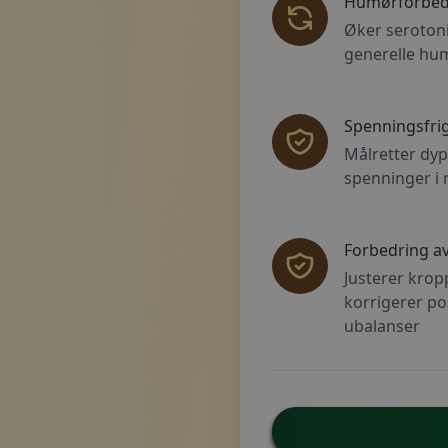
Humørforbed
Øker seroton
generelle hu
Spenningsfrig
Målretter dyp
spenninger i
Forbedring a
Justerer kro
korrigerer po
ubalanser