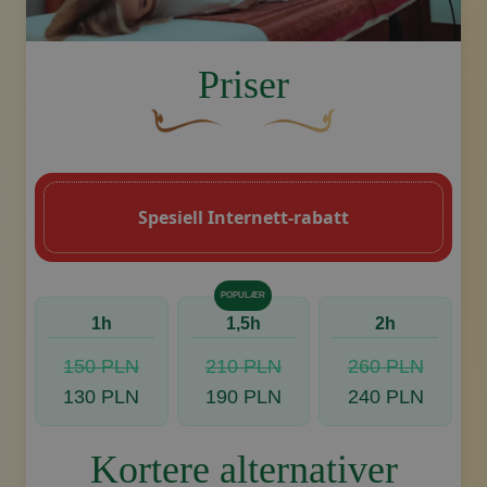
image.title.feet
Priser
En buet, brun dekorativ blomst med en b
Dekorativt, gyllent swoosh-
Spesiell Internett-rabatt
POPULÆR
1h
1,5h
2h
150 PLN
210 PLN
260 PLN
130 PLN
190 PLN
240 PLN
Kortere alternativer