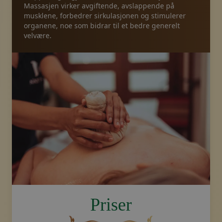
Massasjen virker avgiftende, avslappende på
musklene, forbedrer sirkulasjonen og stimulerer
Pakker
organene, noe som bidrar til et bedre generelt
velvære.
Galleri
Nyheter
Nettbutikk
Ring oss
Kuponger
image.title.stamp
Priser