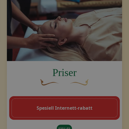
image.title.head
Priser
En buet, brun dekorativ blomst med en b
Dekorativt, gyllent swoosh-
Spesiell Internett-rabatt
POPULÆR