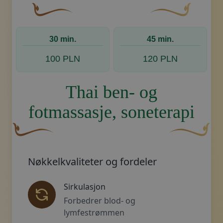
En buet, brun dekorativ blomst med en bladlignen
Dekorativt, gyllent
30 min.
45 min.
100 PLN
120 PLN
Thai ben- og
fotmassasje, soneterapi
En buet, brun dekorativ blomst med en bladlignende fo
Dekorativt, gy
Nøkkelkvaliteter og fordeler
Sirkulasjon
Forbedrer blod- og
lymfestrømmen