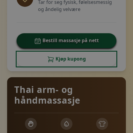
Tar for seg fysisk, følelsesmessig
og åndelig velvære
Bestill massasje på nett
Kjøp kupong
Thai arm- og
håndmassasje