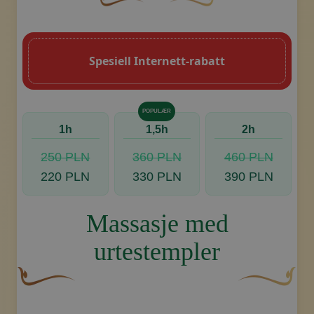
En buet, brun dekorativ blomst med en b
Dekorativt, gyllent swoosh-
Spesiell Internett-rabatt
Foreta bestilling, kontakt oss
POPULÆR
1h
1,5h
2h
250 PLN
360 PLN
460 PLN
220 PLN
330 PLN
390 PLN
Massasje med
urtestempler
En buet, brun dekorativ blomst med en bladlignende fo
Dekorativt, gy