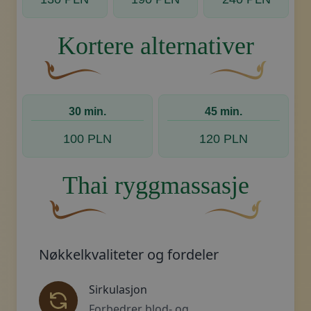
Kortere alternativer
En buet, brun dekorativ blomst med en bladlignen
Dekorativt, gyllent
30 min.
45 min.
100 PLN
120 PLN
Thai ryggmassasje
En buet, brun dekorativ blomst med en bladligne
Dekorativt, gyllent 
Nøkkelkvaliteter og fordeler
Sirkulasjon
Forbedrer blod- og