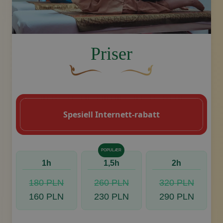
image.title.yoga
Priser
En buet, brun dekorativ blomst med en b
Dekorativt, gyllent swoosh-
Spesiell Internett-rabatt
POPULÆR
1h
1,5h
2h
180 PLN
260 PLN
320 PLN
160 PLN
230 PLN
290 PLN