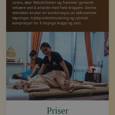
stress, øker fleksibiliteten og fremmer generelt
velvære ved å arbeide med hele kroppen. Denne
teknikken bruker en kombinasjon av skånsomme
tøyninger, trykkpunktstimulering og rytmisk
kompresjon for å forynge kropp og sinn.
image.title.thai
Priser