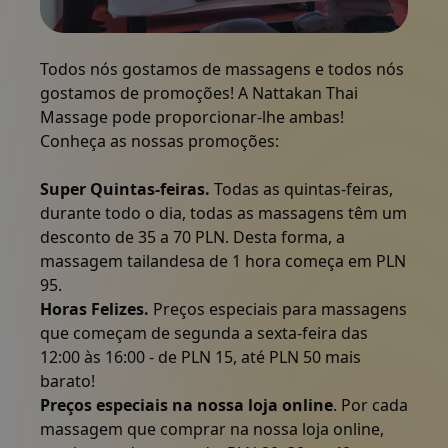
Pacotes
Uma terapeuta de massagens no Nattakan Thai Massag
Todos nós gostamos de massagens e todos nós
gostamos de promoções! A Nattakan Thai
Galeria
Massage pode proporcionar-lhe ambas!
Conheça as nossas promoções:
Notícias
Super Quintas-feiras.
Todas as quintas-feiras,
durante todo o dia, todas as massagens têm um
desconto de 35 a 70 PLN. Desta forma, a
Loja online
massagem tailandesa de 1 hora começa em PLN
95.
Contactar-nos
Horas Felizes.
Preços especiais para massagens
que começam de segunda a sexta-feira das
12:00 às 16:00 - de PLN 15, até PLN 50 mais
Cupões
barato!
Preços especiais na nossa loja online
. Por cada
massagem que comprar na nossa loja online,