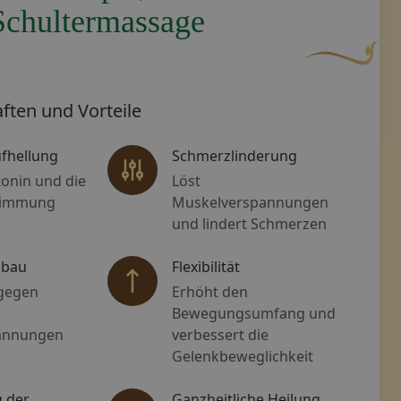
Schultermassage
Zierschnörkel mit einer blattähnlichen Form an einem End
Dekoratives g
ften und Vorteile
fhellung
Schmerzlinderung
tonin und die
Löst
Stimmung
Muskelverspannungen
und lindert Schmerzen
bbau
Flexibilität
 gegen
Erhöht den
Bewegungsumfang und
annungen
verbessert die
Gelenkbeweglichkeit
 der
Ganzheitliche Heilung