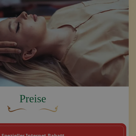
Preise
Eine geschwungene, braune Zierschnörkel mit einer bla
Dekoratives goldenes Swoosh-Design mit e
Spezieller Internet-Rabatt