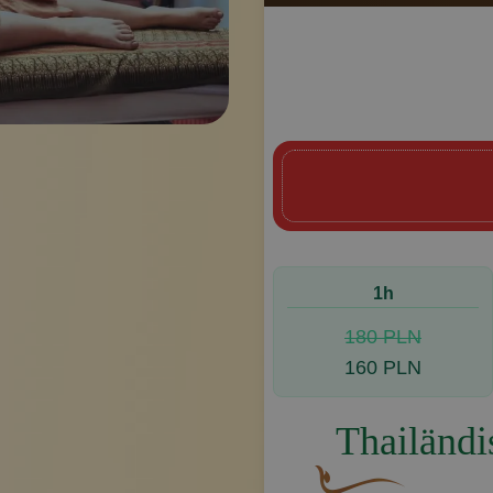
Onli
Guts
1h
Reservie
180 PLN
160 PLN
Thailänd