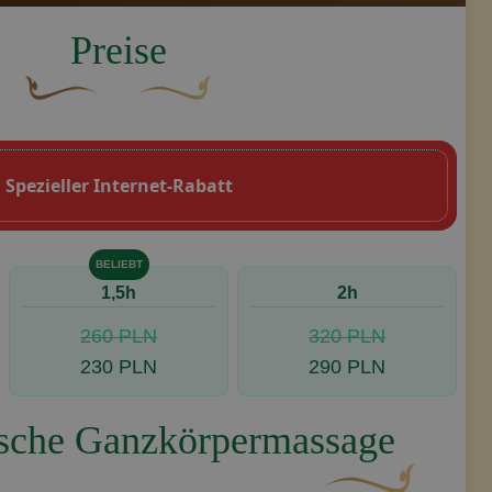
Preise
ne-Geschäft
Eine geschwungene, braune Zierschnörkel mit einer bla
Dekoratives goldenes Swoosh-Design mit e
cheine
Spezieller Internet-Rabatt
BELIEBT
1,5h
2h
ren, Kontakt aufnehmen
260 PLN
320 PLN
230 PLN
290 PLN
ische Ganzkörpermassage