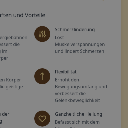
raune Zierschnörkel mit einer blattähnlichen Form an ein
Dekoratives goldene
ften und Vorteile
Schmerzlinderung
nergiebahnen
Löst
ssert die
Muskelverspannungen
 im
und lindert Schmerzen
rper
Flexibilität
den Körper
Erhöht den
ie geistige
Bewegungsumfang und
verbessert die
Gelenkbeweglichkeit
 der
Ganzheitliche Heilung
g
Befasst sich mit dem