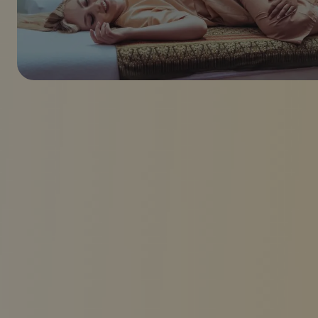
Nachrichten
image.title.thai
Rufen Sie uns an
Unser Standort
Salon Centrum
ul. Zgoda 5 (U-Bahn-Station
Centrum)