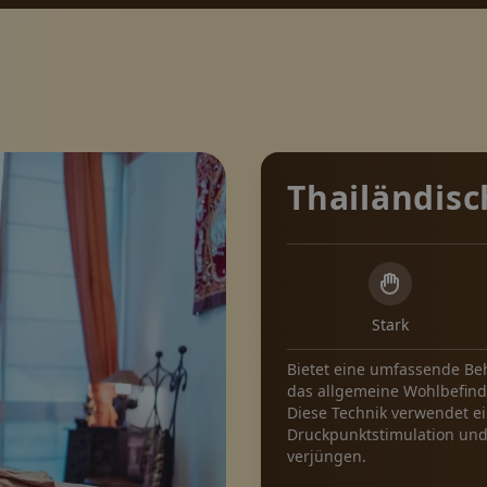
Thailändis
Buch
Stark
Werb
Bietet eine umfassende Beh
das allgemeine Wohlbefind
Diese Technik verwendet e
Druckpunktstimulation und
Galer
verjüngen.