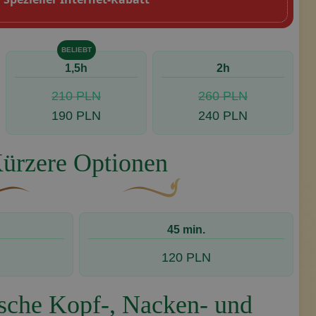
BELIEBT
1,5h
2h
210 PLN
260 PLN
190 PLN
240 PLN
ürzere Optionen
geschwungene, braune Zierschnörkel mit einer blattähnlic
Dekoratives goldenes Swoosh-Design
45 min.
120 PLN
sche Kopf-, Nacken- und