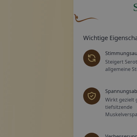
Eine geschwungene, braune 
Wichtige Eigenscha
Stimmungsau
Steigert Sero
allgemeine 
Spannungsa
Wirkt gezielt
tiefsitzende
Muskelversp
Verbesserung