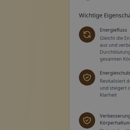
Eine geschwungene, b
Wichtige Eigenscha
Energiefluss
Gleicht die E
aus und verbe
Durchblutung
gesamten Kö
Energieschub
Revitalisiert 
und steigert d
Klarheit
Verbesserung
Körperhaltun