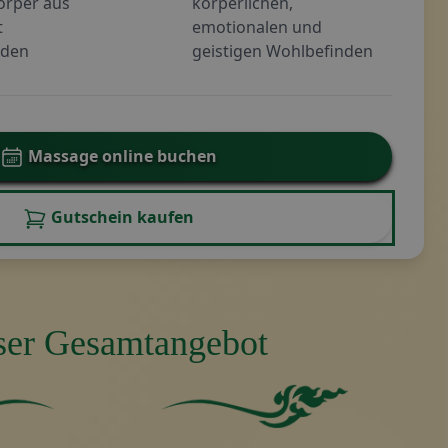
örper aus
körperlichen,
t
emotionalen und
äden
geistigen Wohlbefinden
Massage online buchen
Gutschein kaufen
er Gesamtangebot
es Quadrat ohne weitere Elemente oder Merkmale.
Einfarbig grüner Hintergrund.