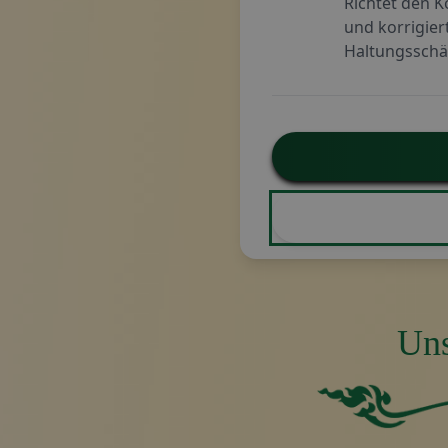
Richtet den K
und korrigier
Haltungssch
Uns
Einfarbiges grün