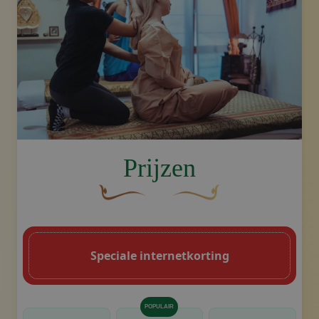
image.title.arm
Prijzen
Een gebogen, bruine decoratieve bloem 
Decoratief gouden swoosh-
Speciale internetkorting
POPULAIR