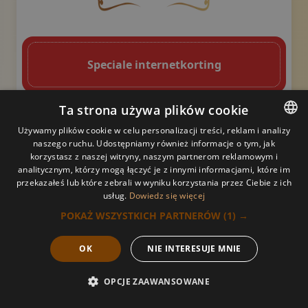
Een gebogen, bruine decoratieve bloem 
Decoratief gouden swoosh-
Speciale internetkorting
Ta strona używa plików cookie
POPULAIR
Używamy plików cookie w celu personalizacji treści, reklam i analizy
1h
1,5h
2h
naszego ruchu. Udostępniamy również informacje o tym, jak
POLISH
korzystasz z naszej witryny, naszym partnerom reklamowym i
180 PLN
260 PLN
320 PLN
analitycznym, którzy mogą łączyć je z innymi informacjami, które im
POLISH
160 PLN
230 PLN
290 PLN
przekazałeś lub które zebrali w wyniku korzystania przez Ciebie z ich
usług.
Dowiedz się więcej
ARABIC
POKAŻ WSZYSTKICH PARTNERÓW
(1) →
Thaise massage met olie
GERMAN
OK
NIE INTERESUJE MNIE
FRENCH
Een gebogen, bruine decoratieve bloem met een bladac
Decoratief gou
RUSSIAN
OPCJE ZAAWANSOWANE
Belangrijkste kwaliteiten en
Bel ons
Boek nu
Aanbod
Menu
UKRAINIAN