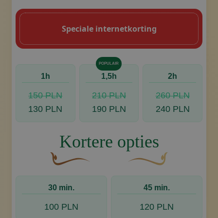
Speciale internetkorting
POPULAIR
1h
1,5h
2h
150 PLN
210 PLN
260 PLN
130 PLN
190 PLN
240 PLN
Kortere opties
Een gebogen, bruine decoratieve bloem met e
Decoratief gouden swoos
30 min.
45 min.
100 PLN
120 PLN