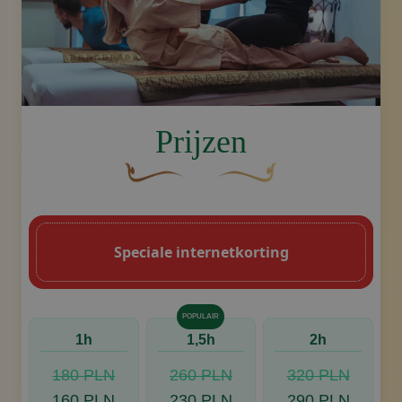
image.title.yoga
Prijzen
Een gebogen, bruine decoratieve bloem 
Decoratief gouden swoosh-
Speciale internetkorting
POPULAIR
1h
1,5h
2h
180 PLN
260 PLN
320 PLN
160 PLN
230 PLN
290 PLN