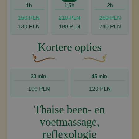
1h
1,5h
2h
150 PLN
210 PLN
260 PLN
130 PLN
190 PLN
240 PLN
Kortere opties
Een gebogen, bruine decoratieve bloem met e
Decoratief gouden swoos
30 min.
45 min.
100 PLN
120 PLN
Thaise been- en
voetmassage,
reflexologie