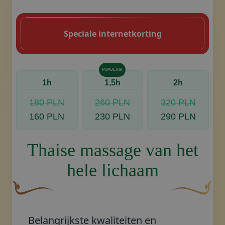
Een gebogen, bruine decoratieve bloem 
Decoratief gouden swoosh-
Speciale internetkorting
POPULAIR
Boeken, contact opnemen
1h
1,5h
2h
180 PLN
260 PLN
320 PLN
160 PLN
230 PLN
290 PLN
Thaise massage van het
hele lichaam
Een gebogen, bruine decoratieve bloem met een bladach
Decoratief go
Belangrijkste kwaliteiten en