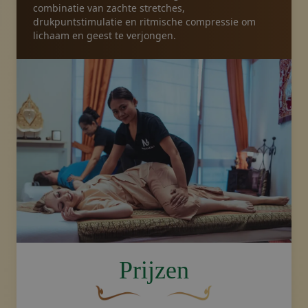
combinatie van zachte stretches,
drukpuntstimulatie en ritmische compressie om
Pakketten
lichaam en geest te verjongen.
Galerij
Nieuws
Online winkel
Bel ons
image.title.thai
Bonnen
Prijzen