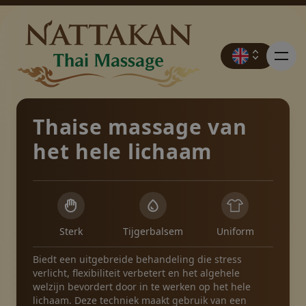
Thaise massage van
het hele lichaam
Prijzen
Boek
Sterk
Tijgerbalsem
Uniform
Neem contact op met
Biedt een uitgebreide behandeling die stress
verlicht, flexibiliteit verbetert en het algehele
welzijn bevordert door in te werken op het hele
Promoties
lichaam. Deze techniek maakt gebruik van een