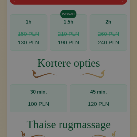
POPULAIR
1h
1,5h
2h
150 PLN
210 PLN
260 PLN
130 PLN
190 PLN
240 PLN
Kortere opties
Een gebogen, bruine decoratieve bloem met e
Decoratief gouden swoos
30 min.
45 min.
100 PLN
120 PLN
Thaise rugmassage