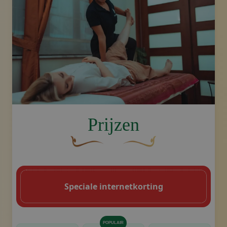
image.title.feet
Prijzen
Een gebogen, bruine decoratieve bloem 
Decoratief gouden swoosh-
Speciale internetkorting
POPULAIR