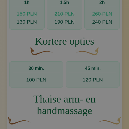
1h
1,5h
2h
150 PLN
210 PLN
260 PLN
130 PLN
190 PLN
240 PLN
Kortere opties
Een gebogen, bruine decoratieve bloem met e
Decoratief gouden swoos
30 min.
45 min.
100 PLN
120 PLN
Thaise arm- en
handmassage
Een gebogen, bruine decoratieve bloem met een bladach
Decoratief go