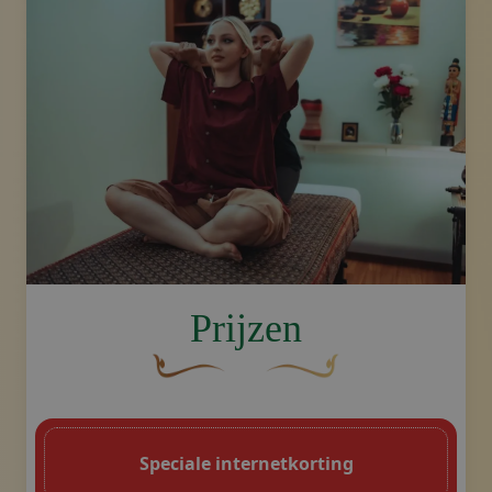
image.title.back
Prijzen
Een gebogen, bruine decoratieve bloem 
Decoratief gouden swoosh-
Speciale internetkorting