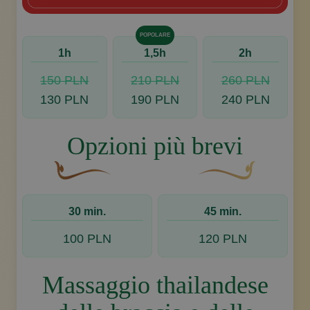
POPOLARE
1h
1,5h
2h
150 PLN
210 PLN
260 PLN
130 PLN
190 PLN
240 PLN
Opzioni più brevi
Un fiocco decorativo curvo, di colore marrone, c
Disegno decorativo de
30 min.
45 min.
100 PLN
120 PLN
Massaggio thailandese