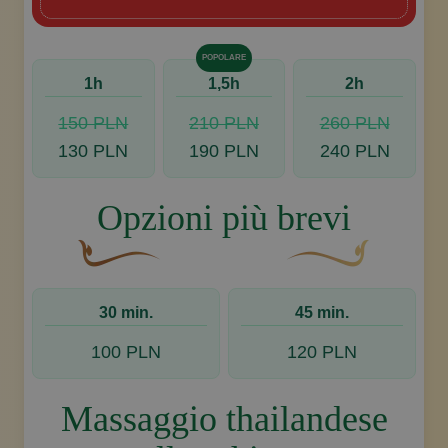
POPOLARE
1h
1,5h
2h
150 PLN
210 PLN
260 PLN
130 PLN
190 PLN
240 PLN
Opzioni più brevi
Un fiocco decorativo curvo, di colore marrone, c
Disegno decorativo de
30 min.
45 min.
100 PLN
120 PLN
Massaggio thailandese