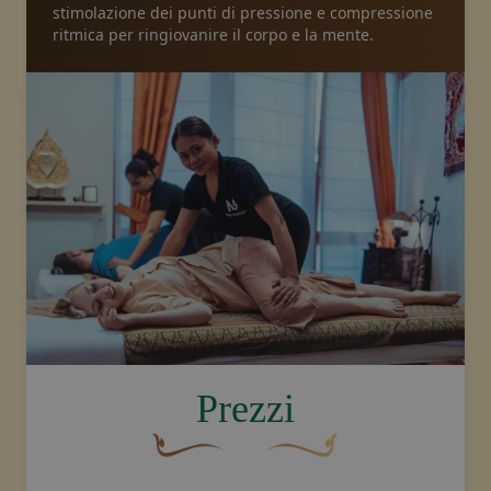
stimolazione dei punti di pressione e compressione
ritmica per ringiovanire il corpo e la mente.
Pacchetti
Galleria
Notizie
Negozio online
Chiamateci
image.title.thai
Prezzi
Buoni
Un fiocco decorativo curvo, di colore ma
Disegno decorativo dello sw