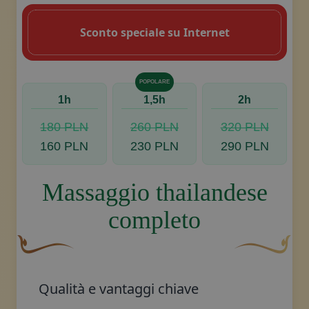
Sconto speciale su Internet
POPOLARE
1h
1,5h
2h
Prenota, contattaci
180 PLN
260 PLN
320 PLN
160 PLN
230 PLN
290 PLN
Massaggio thailandese
completo
Un fiocco decorativo curvo, di colore marrone, con una 
Disegno decora
Qualità e vantaggi chiave