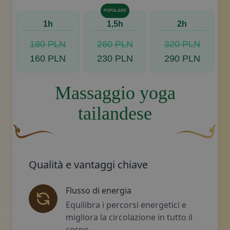
POPOLARE
1h
1,5h
2h
180 PLN
260 PLN
320 PLN
160 PLN
230 PLN
290 PLN
Massaggio yoga
tailandese
Un fiocco decorativo curvo, di colore marrone, con una 
Disegno decora
Qualità e vantaggi chiave
Flusso di energia
Equilibra i percorsi energetici e
migliora la circolazione in tutto il
corpo