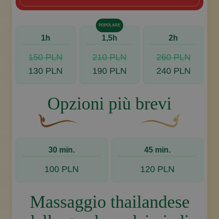
POPOLARE
1h
1,5h
2h
150 PLN
210 PLN
260 PLN
130 PLN
190 PLN
240 PLN
Opzioni più brevi
Un fiocco decorativo curvo, di colore marrone, c
Disegno decorativo de
30 min.
45 min.
100 PLN
120 PLN
Massaggio thailandese