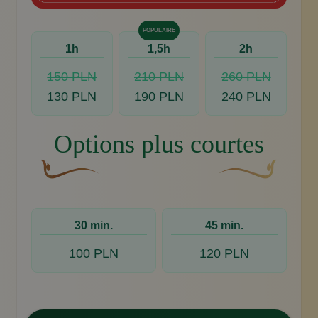
POPULAIRE
1h
1,5h
2h
150 PLN
210 PLN
260 PLN
130 PLN
190 PLN
240 PLN
Options plus courtes
Une fleur décorative brune et courbée dont l'une des
Motif décoratif du 
30 min.
45 min.
100 PLN
120 PLN