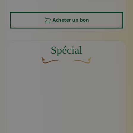
Acheter un bon
Spécial
Une fleur décorative brune et courbée don
Motif décoratif du swoosh do