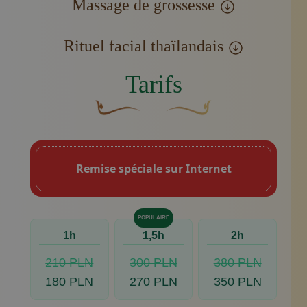
Massage de grossesse
Rituel facial thaïlandais
Tarifs
Une fleur décorative brune et courbée don
Motif décoratif du swoosh do
Remise spéciale sur Internet
POPULAIRE
1h
1,5h
2h
210 PLN
300 PLN
380 PLN
180 PLN
270 PLN
350 PLN