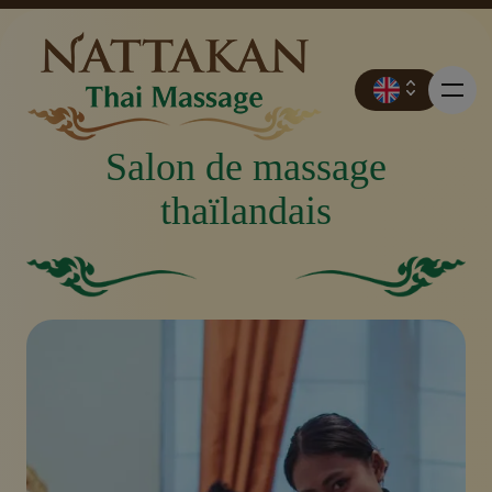
Salon de massage
thaïlandais
Prix
Carré vert solide sans aucun autre élément ou caractéri
Fond vert uni.
Réservation
Contact
Promotions