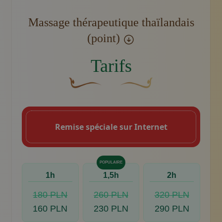
Massage thérapeutique thaïlandais
(point)
Tarifs
Une fleur décorative brune et courbée don
Motif décoratif du swoosh do
Remise spéciale sur Internet
POPULAIRE
1h
1,5h
2h
180 PLN
260 PLN
320 PLN
160 PLN
230 PLN
290 PLN