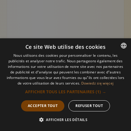
Une personne allongée, les yeux fermés, couverte d'un
Ce site Web utilise des cookies
Gommage - 1h
Nous utilisons des cookies pour personnaliser le contenu, les
publicités et analyser notre trafic. Nous partageons également des
POLISH
informations sur votre utilisation de notre site avec nos partenaires
Gommage + massage - 1,5h
de publicité et d"analyse qui peuvent les combiner avec d"autres
POLISH
informations que vous leur avez fournies ou qu"ils ont collectées lors
de votre utilisation de leurs services.
Dowiedz się więcej
ARABIC
Gommage + masque + massage - 2,5h
AFFICHER TOUS LES PARTENAIRES
(1) →
GERMAN
ACCEPTER TOUT
REFUSER TOUT
FRENCH
Tarifs
RUSSIAN
AFFICHER LES DÉTAILS
Appelez-
Réserver
Offre
Menu
nous
UKRAINIAN
Une fleur décorative brune et courbée don
Motif décoratif du swoosh do