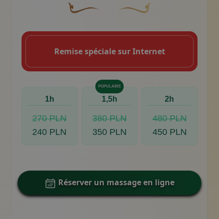
Une fleur décorative brune et courbée don
Motif décoratif du swoosh do
Remise spéciale sur Internet
POPULAIRE
1h
1,5h
2h
270 PLN
380 PLN
480 PLN
240 PLN
350 PLN
450 PLN
Réserver un massage en ligne