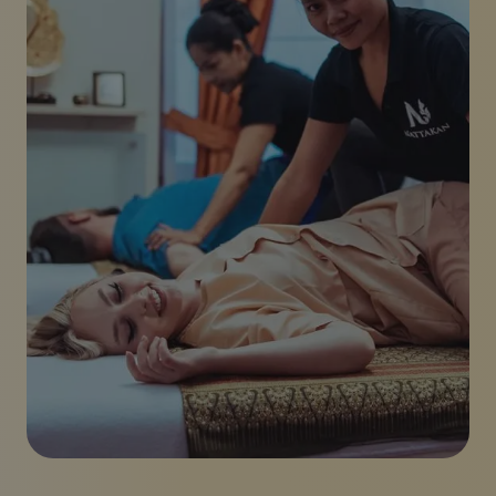
Emballages
Galerie
Actualités
Boutique en ligne
Appelez-nous
Chèques
Deux personnes recevant des massages thaïlandais au sa