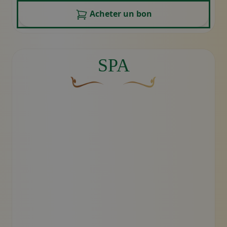
Acheter un bon
SPA
Une fleur décorative brune et courbée don
Motif décoratif du swoosh do