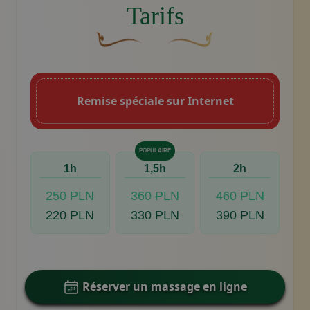
Tarifs
Une fleur décorative brune et courbée don
Motif décoratif du swoosh do
Remise spéciale sur Internet
POPULAIRE
1h
1,5h
2h
250 PLN
360 PLN
460 PLN
220 PLN
330 PLN
390 PLN
Réserver un massage en ligne