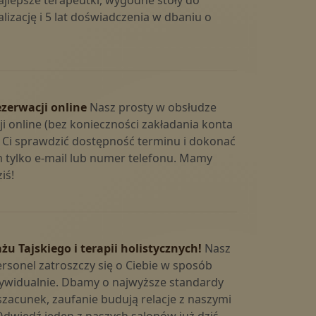
ajlepsze terapeutki, wygodne stoły do
lizację i 5 lat doświadczenia w dbaniu o
 online
hery
zerwacji online
Nasz prosty w obsłudze
i online (bez konieczności zakładania konta
 Ci sprawdzić dostępność terminu i dokonać
 tylko e-mail lub numer telefonu. Mamy
iś!
ę z nami, zarezerwuj masaż
żu Tajskiego i terapii holistycznych!
Nasz
sonel zatroszczy się o Ciebie w sposób
dywidualnie. Dbamy o najwyższe standardy
szacunek, zaufanie budują relacje z naszymi