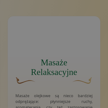
 postać wykonującą masaż.
Grafika przedstawiająca postać wykonującą masaż n
Masaże
Relaksacyjne
zakrzywionej linii z listkiem po lewej stronie.
otyw w kształcie fali, logo salonu masażu tajskiego Nattak
Brązowy, ozdobny element graficzny w kształcie zakr
Złoty ozdobny motyw
Masaże olejkowe są nieco bardziej
odprężające: płynniejsze ruchy,
aromaterapia, czy też zastosowanie