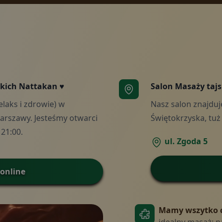
skich Nattakan ♥
Salon Masaży taj
laks i zdrowie) w
Nasz salon znajduj
Reze
arszawy. Jesteśmy otwarci
Świętokrzyska, tuż
21:00.
ul. Zgoda 5
Prom
online
Galer
Mamy wszytko c