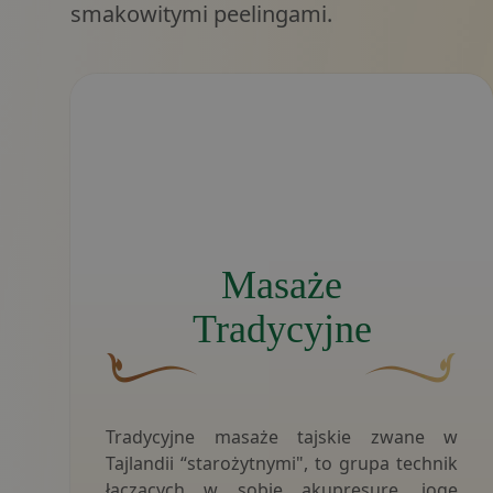
smakowitymi peelingami.
Logo Nattakan Thai Massage przedstawiające
Masaże
Tradycyjne
Brązowy, ozdobny element graficzny w kształcie 
Złoty ozdobny m
Tradycyjne masaże tajskie zwane w
Tajlandii “starożytnymi", to grupa technik
łączących w sobie akupresurę, jogę