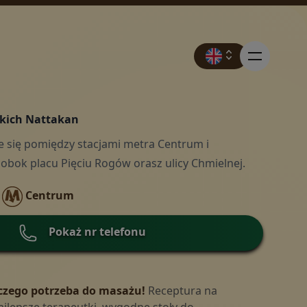
skich Nattakan
e się pomiędzy stacjami metra Centrum i
rwacja
 obok placu Pięciu Rogów orasz ulicy Chmielnej.
Centrum
ocje
Pokaż nr telefonu
ia
zego potrzeba do masażu!
Receptura na