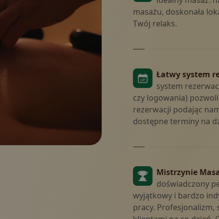
idealny masaż: n
masażu, doskonała loka
Twój relaks.
Sklep
Vouc
Łatwy system re
system rezerwacj
czy logowania) pozwoli
rezerwacji podając nam
dostępne terminy na dz
Skontaktuj si
Mistrzynie Masa
doświadczony per
wyjątkowy i bardzo in
pracy. Profesjonalizm, 