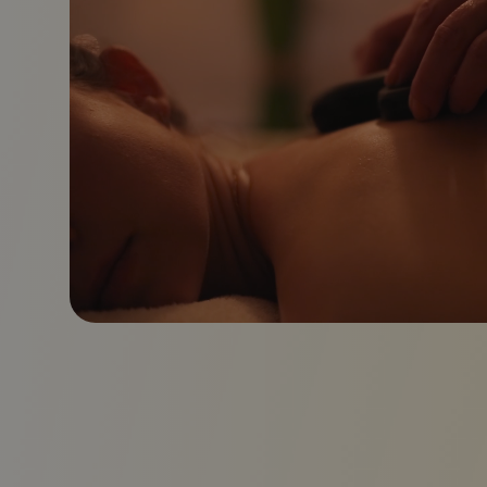
Aktualności
Zadzwoń
Nasz salon
Salon Centrum
ul. Zgoda 5 (metro Centrum)