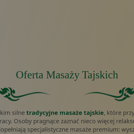
Oferta Masaży Tajskich
lony jednolity prostokąt.
Ciemnozielone tło.
tkim silne
tradycyjne masaże tajskie
, które p
acy. Osoby pragnące zaznać nieco więcej relaks
dopełniają specjalistyczne masaże premium: wysz