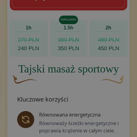
POPULARNY
1h
1,5h
2h
270 PLN
380 PLN
480 PLN
240 PLN
350 PLN
450 PLN
Tajski masaż sportowy
Brązowy, ozdobny element graficzny w kształcie zakrzyw
Złoty ozdobny mo
Kluczowe korzyści
Równowana energetyczna
Równoważy ścieżki energetyczne i
poprawia krążenie w całym ciele.