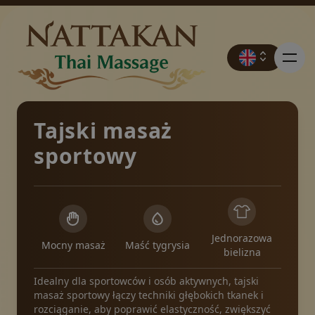
Tajski masaż
sportowy
Cennik
Rezerwacja
Jednorazowa
Mocny masaż
Maść tygrysia
Kontakt
bielizna
Idealny dla sportowców i osób aktywnych, tajski
masaż sportowy łączy techniki głębokich tkanek i
Promocje
rozciąganie, aby poprawić elastyczność, zwiększyć