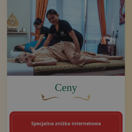
image.title.thai
Ceny
Brązowy, ozdobny element graficzny w kszt
Złoty ozdobny motyw w kszt
Specjalna zniżka internetowa