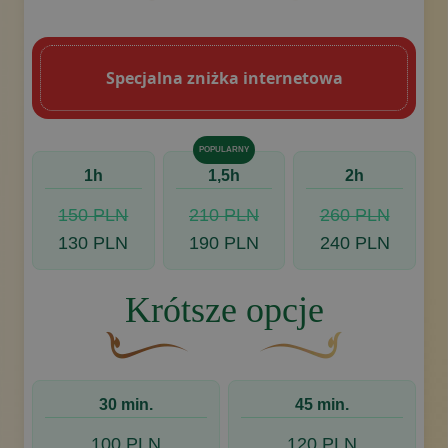
Brązowy, ozdobny element graficzny w kszt
Złoty ozdobny motyw w kszt
Specjalna zniżka internetowa
POPULARNY
1h
1,5h
2h
150 PLN
210 PLN
260 PLN
130 PLN
190 PLN
240 PLN
Krótsze opcje
Brązowy, ozdobny element graficzny w kształcie
Złoty ozdobny motyw w ks
30 min.
45 min.
100 PLN
120 PLN