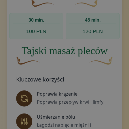
Brązowy, ozdobny element graficzny w kształcie
Złoty ozdobny motyw w ks
30 min.
45 min.
100 PLN
120 PLN
Tajski masaż pleców
Brązowy, ozdobny element graficzny w kształcie zakrz
Złoty ozdobny moty
Kluczowe korzyści
Poprawia krążenie
Poprawia przepływ krwi i limfy
Uśmierzanie bólu
Łagodzi napięcie mięśni i