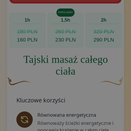
POPULARNY
1h
1,5h
2h
180 PLN
260 PLN
320 PLN
160 PLN
230 PLN
290 PLN
Tajski masaż całego
ciała
Brązowy, ozdobny element graficzny w kształcie zakrzywio
Złoty ozdobny 
Kluczowe korzyści
Równowana energetyczna
Równoważy ścieżki energetyczne i
poprawia krążenie w całym ciele.