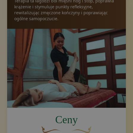
Terapia ta łagodzi ból mięśni nóg i stóp, poprawia
krążenie i stymuluje punkty refleksyjne,
rewitalizując zmęczone kończyny i poprawiając
ogólne samopoczucie.
image.title.feet
Ceny