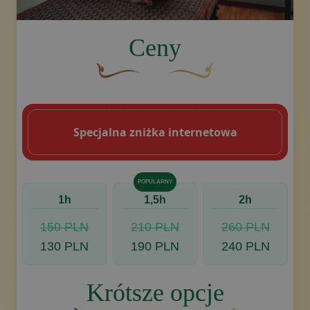
image.title.back
Ceny
Brązowy, ozdobny element graficzny w kszt
Złoty ozdobny motyw w kszt
Specjalna zniżka internetowa
POPULARNY
1h
1,5h
2h
150 PLN
210 PLN
260 PLN
130 PLN
190 PLN
240 PLN
Krótsze opcje