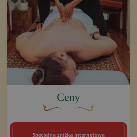
Skontaktuj się z nami,
zarezerwuj masaż
image.title.sport
Ceny
Brązowy, ozdobny element graficzny w kszt
Złoty ozdobny motyw w kszt
Specjalna zniżka internetowa