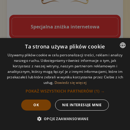
Brązowy, ozdobny element graficzny w kszt
Złoty ozdobny motyw w kszt
Specjalna zniżka internetowa
Ta strona używa plików cookie
POPULARNY
Używamy plików cookie w celu personalizacji treści, reklam i analizy
1h
1,5h
2h
naszego ruchu. Udostępniamy również informacje o tym, jak
POLISH
korzystasz z naszej witryny, naszym partnerom reklamowym i
180 PLN
260 PLN
320 PLN
analitycznym, którzy mogą łączyć je z innymi informacjami, które im
POLISH
160 PLN
230 PLN
290 PLN
przekazałeś lub które zebrali w wyniku korzystania przez Ciebie z ich
usług.
Dowiedz się więcej
ARABIC
Tajski masaż jogiczny
POKAŻ WSZYSTKICH PARTNERÓW
(1) →
GERMAN
OK
NIE INTERESUJE MNIE
FRENCH
Brązowy, ozdobny element graficzny w kształcie zakrzyw
Złoty ozdobny mot
RUSSIAN
OPCJE ZAAWANSOWANE
Kluczowe korzyści
Zadzwoń
Rezerwacja
Cennik
Menu
UKRAINIAN