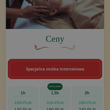
image.title.head
Ceny
Brązowy, ozdobny element graficzny w kszt
Złoty ozdobny motyw w kszt
Specjalna zniżka internetowa
POPULARNY
1h
1,5h
2h
150 PLN
210 PLN
260 PLN
130 PLN
190 PLN
240 PLN