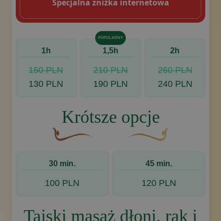
Specjalna zniżka internetowa
POPULARNY
1h
1,5h
2h
150 PLN
210 PLN
260 PLN
130 PLN
190 PLN
240 PLN
Krótsze opcje
Brązowy, ozdobny element graficzny w kształcie
Złoty ozdobny motyw w ks
30 min.
45 min.
100 PLN
120 PLN
Tajski masaż dłoni, rąk i