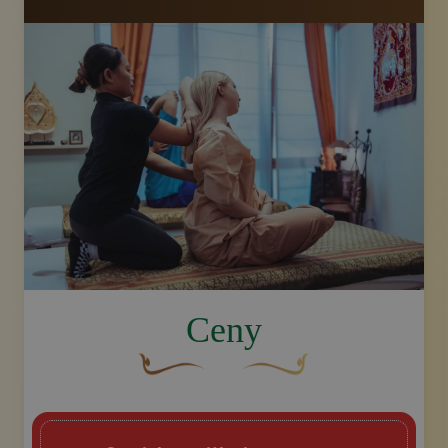
image.title.arm
Ceny
Brązowy, ozdobny element graficzny w kszt
Złoty ozdobny motyw w kszt