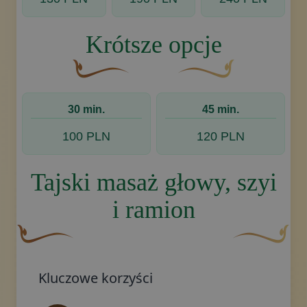
Krótsze opcje
Brązowy, ozdobny element graficzny w kształcie
Złoty ozdobny motyw w ks
30 min.
45 min.
100 PLN
120 PLN
Tajski masaż głowy, szyi
i ramion
Brązowy, ozdobny element graficzny w kształcie zakrzywio
Złoty ozdobny 
Kluczowe korzyści