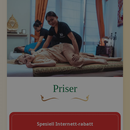
image.title.thai
Priser
En buet, brun dekorativ blomst med en b
Dekorativt, gyllent swoosh-
Spesiell Internett-rabatt