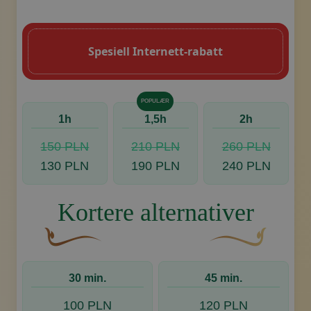
En buet, brun dekorativ blomst med en b
Dekorativt, gyllent swoosh-
Spesiell Internett-rabatt
POPULÆR
1h
1,5h
2h
150 PLN
210 PLN
260 PLN
130 PLN
190 PLN
240 PLN
Kortere alternativer
En buet, brun dekorativ blomst med en bladlignen
Dekorativt, gyllent
30 min.
45 min.
100 PLN
120 PLN