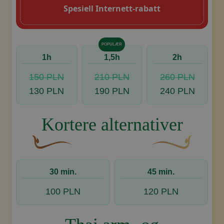
Spesiell Internett-rabatt
POPULÆR
1h
1,5h
2h
150 PLN
210 PLN
260 PLN
130 PLN
190 PLN
240 PLN
Kortere alternativer
En buet, brun dekorativ blomst med en bladlignen
Dekorativt, gyllent
30 min.
45 min.
100 PLN
120 PLN