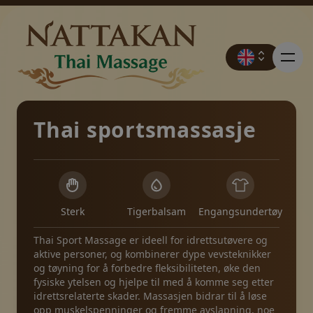
Thai sportsmassasje
Priser
Booking
Sterk
Tigerbalsam
Engangsundertøy
Thai Sport Massage er ideell for idrettsutøvere og
Kontakt
aktive personer, og kombinerer dype vevsteknikker
og tøyning for å forbedre fleksibiliteten, øke den
fysiske ytelsen og hjelpe til med å komme seg etter
Kampanjer
idrettsrelaterte skader. Massasjen bidrar til å løse
opp muskelspenninger og fremme avslapning, noe