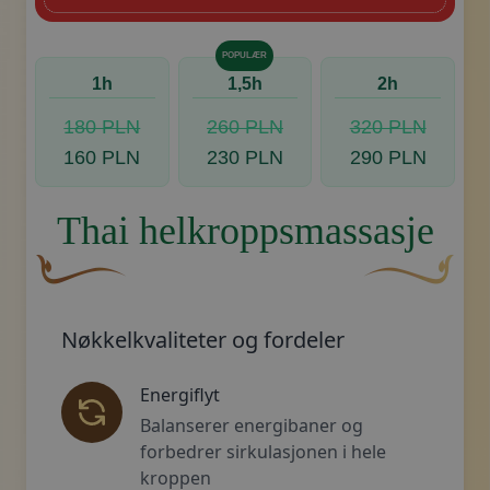
POPULÆR
1h
1,5h
2h
180 PLN
260 PLN
320 PLN
160 PLN
230 PLN
290 PLN
Thai helkroppsmassasje
En buet, brun dekorativ blomst med en bladlignende f
Dekorativt, gyl
Nøkkelkvaliteter og fordeler
Energiflyt
Balanserer energibaner og
forbedrer sirkulasjonen i hele
kroppen