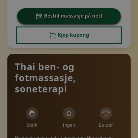
Bestill massasje på nett
Kjøp kupong
Thai ben- og
fotmassasje,
soneterapi
Sterk
Ingen
Bukser
Denne terapien lindrer ømme muskler i ben og