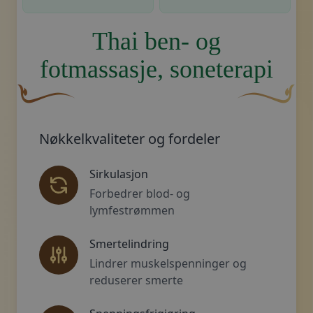
Thai ben- og
fotmassasje, soneterapi
En buet, brun dekorativ blomst med en bladlignende fo
Dekorativt, gy
Nøkkelkvaliteter og fordeler
Sirkulasjon
Forbedrer blod- og
lymfestrømmen
Smertelindring
Lindrer muskelspenninger og
reduserer smerte