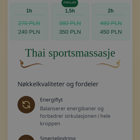
POPULÆR
1h
1,5h
2h
270 PLN
380 PLN
480 PLN
240 PLN
350 PLN
450 PLN
Thai sportsmassasje
En buet, brun dekorativ blomst med en bladlignend
Dekorativt, gyllent
Nøkkelkvaliteter og fordeler
Energiflyt
Balanserer energibaner og
forbedrer sirkulasjonen i hele
kroppen
Smertelindring