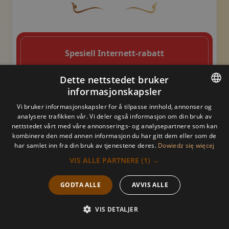
En buet, brun dekorativ blomst med en b
Dekorativt, gyllent swoosh-
Spesiell Internett-rabatt
Dette nettstedet bruker
informasjonskapsler
POPULÆR
1h
1,5h
2h
POLISH
Vi bruker informasjonskapsler for å tilpasse innhold, annonser og
analysere trafikken vår. Vi deler også informasjon om din bruk av
180 PLN
260 PLN
320 PLN
POLISH
nettstedet vårt med våre annonserings- og analysepartnere som kan
kombinere den med annen informasjon du har gitt dem eller som de
160 PLN
230 PLN
290 PLN
ARABIC
har samlet inn fra din bruk av tjenestene deres.
Dowiedz się więcej
VIS ALLE PARTNERE
(1) →
GERMAN
Thai yoga-massasje
FRENCH
GODTA ALLE
AVVIS ALLE
En buet, brun dekorativ blomst med en bladlignen
Dekorativt, gyllent
RUSSIAN
VIS DETALJER
Ring oss
Bestill nå
Tilbud
Meny
Nøkkelkvaliteter og fordeler
UKRAINIAN