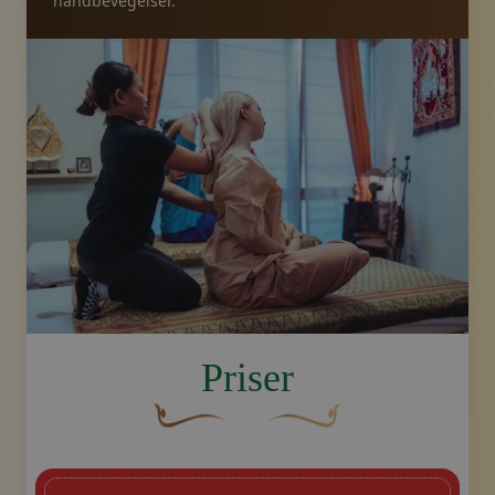
håndbevegelser.
image.title.arm
Priser
En buet, brun dekorativ blomst med en b
Dekorativt, gyllent swoosh-