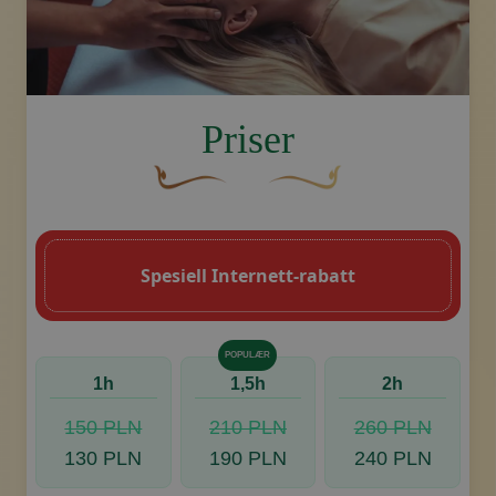
image.title.head
Priser
En buet, brun dekorativ blomst med en b
Dekorativt, gyllent swoosh-
Spesiell Internett-rabatt
POPULÆR
1h
1,5h
2h
150 PLN
210 PLN
260 PLN
130 PLN
190 PLN
240 PLN