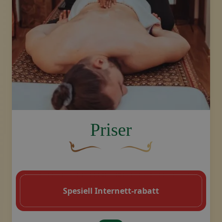
Foreta bestilling, kontakt oss
image.title.sport
Priser
En buet, brun dekorativ blomst med en b
Dekorativt, gyllent swoosh-
Spesiell Internett-rabatt