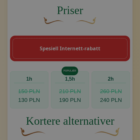
image.title.back
Priser
En buet, brun dekorativ blomst med en b
Dekorativt, gyllent swoosh-
Spesiell Internett-rabatt
POPULÆR
1h
1,5h
2h
150 PLN
210 PLN
260 PLN
130 PLN
190 PLN
240 PLN
Kortere alternativer