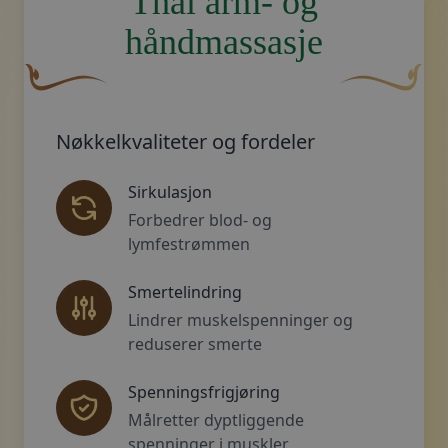
Thai arm- og
håndmassasje
En buet, brun dekorativ blomst med en bladlignende fo
Dekorativt, gy
Nøkkelkvaliteter og fordeler
Sirkulasjon
Forbedrer blod- og
lymfestrømmen
Smertelindring
Lindrer muskelspenninger og
reduserer smerte
Spenningsfrigjøring
Målretter dyptliggende
spenninger i muskler