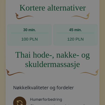
Kortere alternativer
En buet, brun dekorativ blomst med en bladlignen
Dekorativt, gyllent
30 min.
45 min.
100 PLN
120 PLN
Thai hode-, nakke- og
skuldermassasje
En buet, brun dekorativ blomst med en bladlignende fo
Dekorativt, gy
Nøkkelkvaliteter og fordeler
Humørforbedring