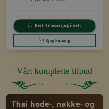
Bestill massasje på nett
Kjøp kupong
Vårt komplette tilbud
Grønn firkant uten andre elementer eller funksjoner.
Ensfarget grønn bakgru
Thai hode-, nakke- og